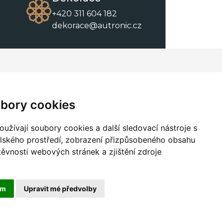
+420 311 604 182
dekorace@autronic.cz
O společnosti
O nákupu
Kontakty
Obchodní podmínky
bory cookies
O nás
Ke stažení
užívají soubory cookies a další sledovací nástroje s
elského prostředí, zobrazení přizpůsobeného obsahu
těvnosti webových stránek a zjištění zdroje
ám
Upravit mé předvolby