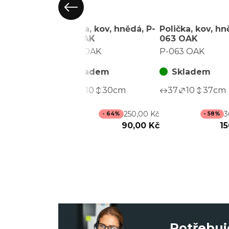
Polička, kov, hnědá, P-
Polička, kov, hn
061 OAK
063 OAK
P-061 OAK
P-063 OAK
Skladem
Skladem
30
10
30
cm
37
10
37
cm
250,00 Kč
3
- 64%
- 58%
90,00 Kč
15
Potřebuj