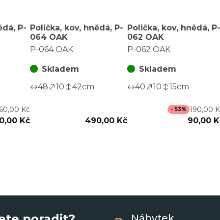
ědá, P-
Polička, kov, hnědá, P-
Polička, kov, hnědá, P
064 OAK
062 OAK
P-064 OAK
P-062 OAK
Skladem
Skladem
48
10
42
cm
40
10
15
cm
60,00 Kč
190,00 
- 53%
0,00 Kč
490,00 Kč
90,00 K
ete poradit?
Nábytek