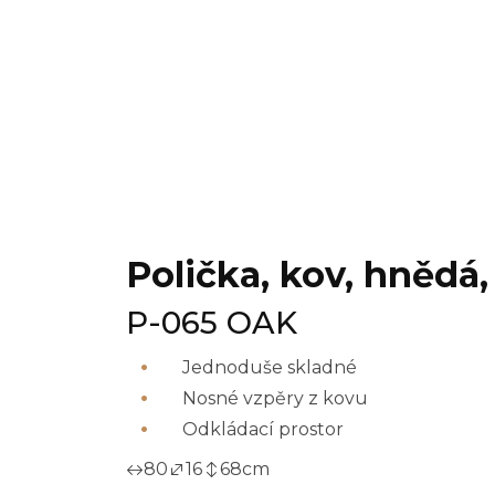
Polička, kov, hnědá
P-065 OAK
Jednoduše skladné
Nosné vzpěry z kovu
Odkládací prostor
80
16
68
cm