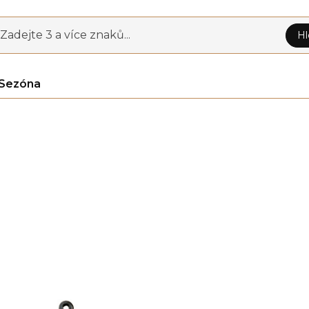
Zadejte 3 a více znaků...
Hl
Sezóna