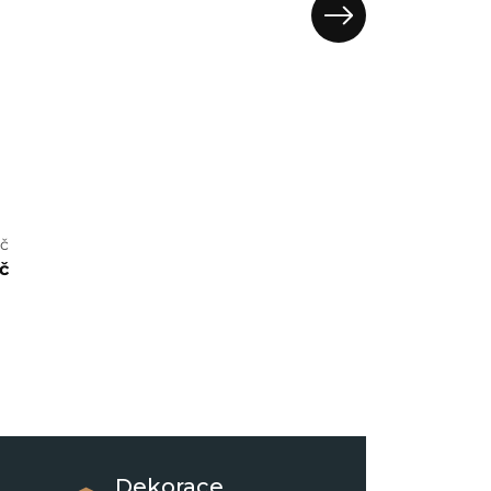
-
Kč
č
Dekorace