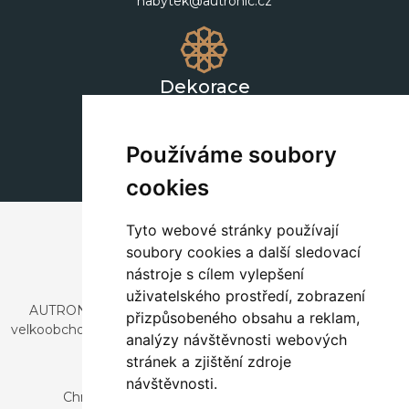
nabytek@autronic.cz
Dekorace
+420 311 604 182
dekorace@autronic.cz
Používáme soubory
cookies
Tyto webové stránky používají
soubory cookies a další sledovací
nástroje s cílem vylepšení
uživatelského prostředí, zobrazení
AUTRONIC, s.r.o. je společnost zabývající se dovozem a
přizpůsobeného obsahu a reklam,
velkoobchodním prodejem designového i stylového nábytku
analýzy návštěvnosti webových
a dekorací.
stránek a zjištění zdroje
Česká republika
návštěvnosti.
Chrustenice 270, 267 12 Loděnice u Berouna