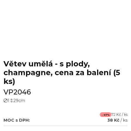
Větev umělá - s plody,
champagne, cena za balení (5
ks)
VP2046
1
29
cm
72 Kč / ks
- 47%
MOC s DPH:
38 Kč
/ ks