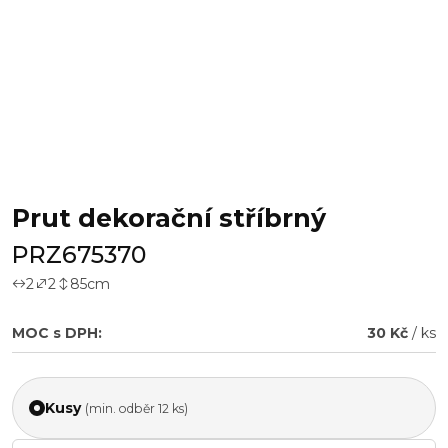
Prut dekorační stříbrný
PRZ675370
2
2
85
cm
MOC s DPH:
30 Kč
/ ks
Kusy
(min. odběr 12 ks)