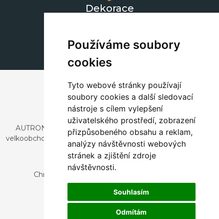
Dekorace
+420 311 604 182
dekorace@autronic.cz
Používáme soubory
cookies
Tyto webové stránky používají
soubory cookies a další sledovací
nástroje s cílem vylepšení
uživatelského prostředí, zobrazení
AUTRONIC, s.r.o. je společnost zabývající se dovozem a
přizpůsobeného obsahu a reklam,
velkoobchodním prodejem designového i stylového nábytku
analýzy návštěvnosti webových
a dekorací.
stránek a zjištění zdroje
Česká republika
návštěvnosti.
Chrustenice 270, 267 12 Loděnice u Berouna
Slovensko
Souhlasím
Nová 366, 032 02 Závažná Poruba
Odmítám