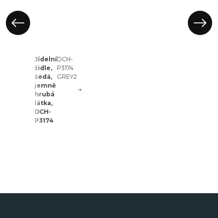
DCH-
Jídelní
DCH-
J2159
židle,
P3174
GREY2
šedá,
GREY2
jemně
hrubá
látka,
DCH-
P3174