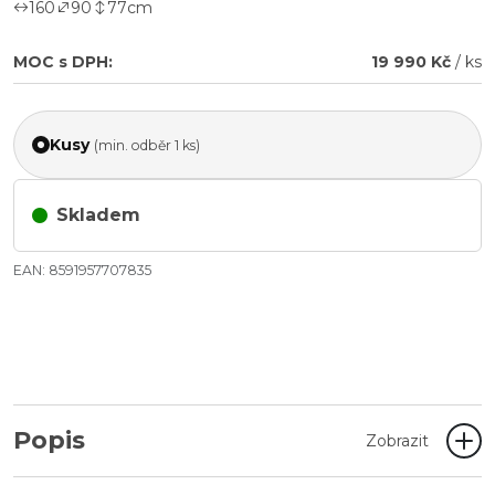
160
90
77
cm
MOC s DPH:
19 990 Kč
/ ks
Kusy
(min. odběr 1 ks)
Skladem
EAN: 8591957707835
Popis
Zobrazit