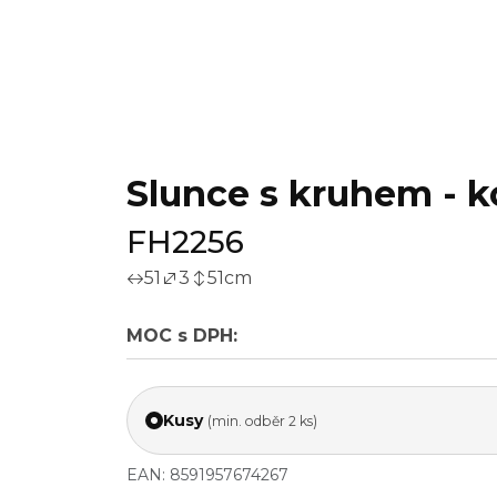
Slunce s kruhem - 
FH2256
51
3
51
cm
MOC s DPH:
Kusy
(min. odběr 2 ks)
EAN: 8591957674267