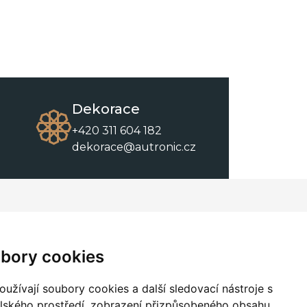
Dekorace
+420 311 604 182
dekorace@autronic.cz
O společnosti
O nákupu
Kontakty
Obchodní podmínky
bory cookies
O nás
Ke stažení
užívají soubory cookies a další sledovací nástroje s
elského prostředí, zobrazení přizpůsobeného obsahu