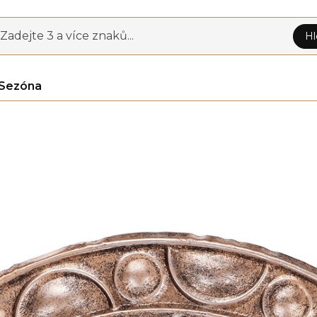
Zadejte 3 a více znaků...
Hl
Sezóna