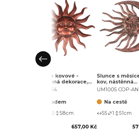
Slunce kovové -
Slunce s měsíc
nástěnná dekorace,
kov, nástěnná
barva měděná
dekorace, barv
UM0864
UM1005 COP-AN
měděná
Skladem
Na cestě
58
2
58
cm
55
1
51
cm
657,00 Kč
57