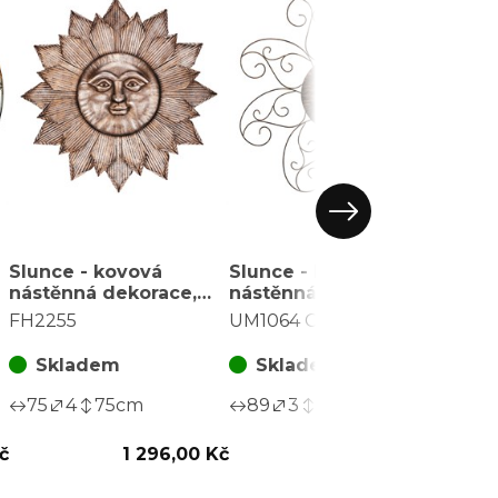
Slunce - kovová
Slunce - kovová
nástěnná dekorace,
nástěnná dekorace,
šedá
barva měděná
FH2255
UM1064 COP-ANT
Skladem
Skladem
75
4
75
cm
89
3
89
cm
č
1 296,00 Kč
996,00 Kč