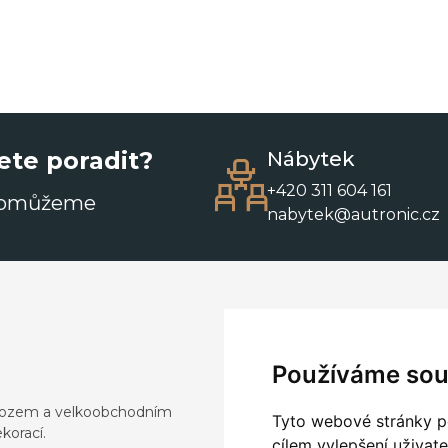
ete poradit?
Nábytek
+420 311 604 161
pomůžeme
nabytek@autronic.cz
Používáme sou
dovozem a velkoobchodním
Tyto webové stránky po
korací.
cílem vylepšení uživat