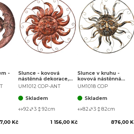
em -
Slunce - kovová
Slunce v kruhu -
nástěnná dekorace,
kovová nástěnná
a
barva měděná
dekorace, barva
T
UM1012 COP-ANT
UM1018 COP
měděná
Skladem
Skladem
92
3
92
cm
82
3
82
cm
7,00 Kč
1 156,00 Kč
876,00 K