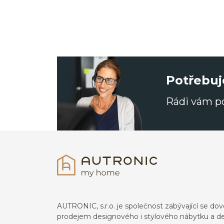
Potřebuj
Rádi vám 
AUTRONIC, s.r.o. je společnost zabývající se 
prodejem designového i stylového nábytku a de