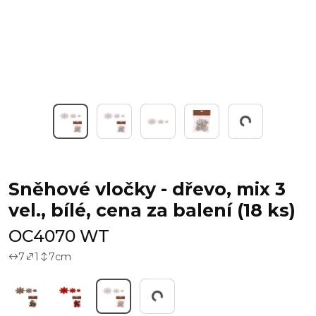
Pracuji...
Sněhové vločky - dřevo, mix 3
vel., bílé, cena za balení (18 ks)
OC4070 WT
7
1
7
cm
Pracuji...