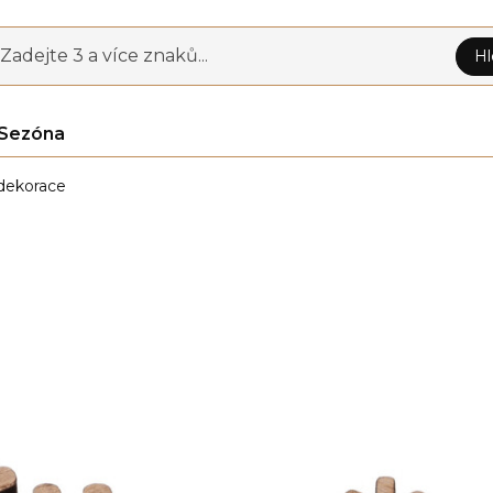
Zadejte 3 a více znaků...
Hl
Sezóna
dekorace