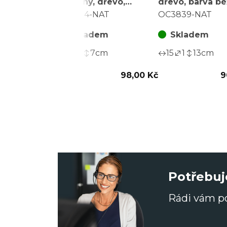
závěsný, dřevo,
dřevo, barva bé
přírodní b., cena za
cena za balení (
OC3814-NAT
OC3839-NAT
balení (8 ks)
Skladem
Skladem
7
1
7
cm
15
1
13
cm
98,00 Kč
9
Potřebuj
Rádi vám 