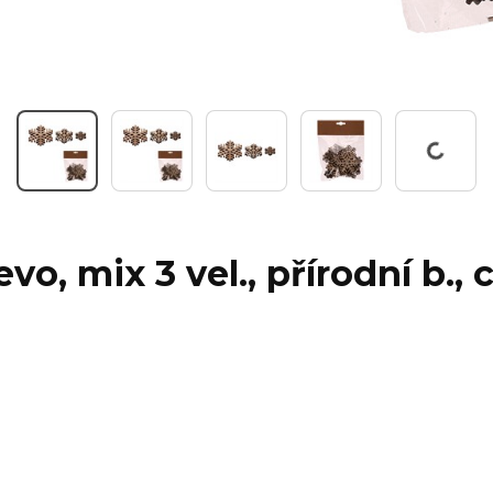
Pracuji...
o, mix 3 vel., přírodní b., c