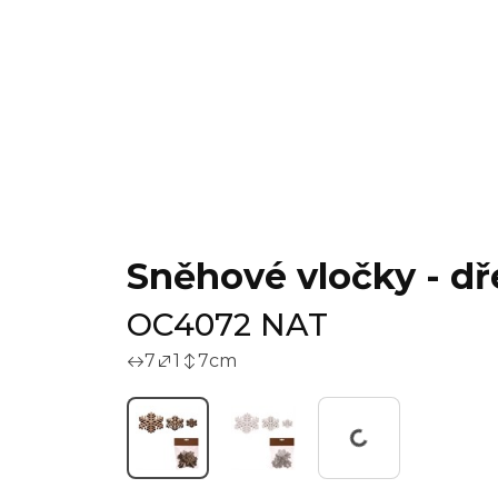
Sněhové vločky - dřev
OC4072 NAT
7
1
7
cm
Pracuji...