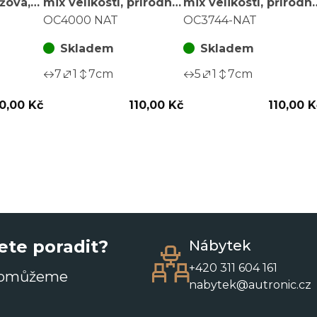
žová,
mix velikostí, přírodní
mix velikostí, přírodní
2 ks)
b., cena za balení (18
b., cena za balení (18
OC4000 NAT
OC3744-NAT
ks)
ks)
Skladem
Skladem
7
1
7
cm
5
1
7
cm
0,00 Kč
110,00 Kč
110,00 K
ete poradit?
Nábytek
+420 311 604 161
pomůžeme
nabytek@autronic.cz