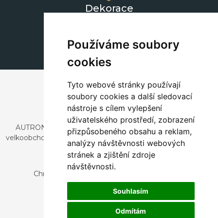
Dekorace
+420 311 604 182
dekorace@autronic.cz
Používáme soubory
cookies
Tyto webové stránky používají
soubory cookies a další sledovací
nástroje s cílem vylepšení
uživatelského prostředí, zobrazení
AUTRONIC, s.r.o. je společnost zabývající se dovozem a
přizpůsobeného obsahu a reklam,
velkoobchodním prodejem designového i stylového nábytku
analýzy návštěvnosti webových
a dekorací.
stránek a zjištění zdroje
Česká republika
návštěvnosti.
Chrustenice 270, 267 12 Loděnice u Berouna
Slovensko
Souhlasím
Nová 366, 032 02 Závažná Poruba
Odmítám