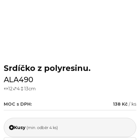
Srdíčko z polyresinu.
ALA490
12
4
13
cm
MOC s DPH:
138 Kč
/ ks
Kusy
(min. odběr 4 ks)