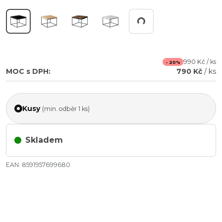
Pracuji...
990 Kč / ks
- 20%
MOC s DPH:
790 Kč
/ ks
Kusy
(min. odběr 1 ks)
Skladem
EAN: 8591957699680