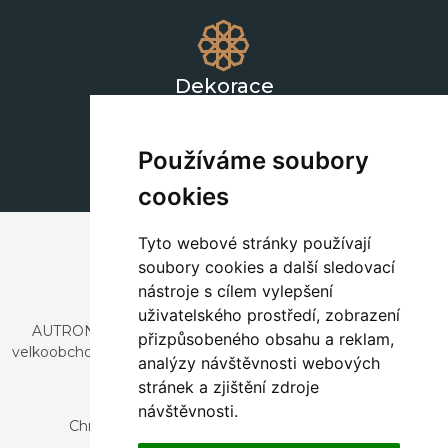
Dekorace
+420 311 604 182
dekorace@autronic.cz
Používáme soubory
cookies
Tyto webové stránky používají
soubory cookies a další sledovací
nástroje s cílem vylepšení
uživatelského prostředí, zobrazení
AUTRONIC, s.r.o. je společnost zabývající se dovozem a
přizpůsobeného obsahu a reklam,
velkoobchodním prodejem designového i stylového nábytku
analýzy návštěvnosti webových
a dekorací.
stránek a zjištění zdroje
Česká republika
návštěvnosti.
Chrustenice 270, 267 12 Loděnice u Berouna