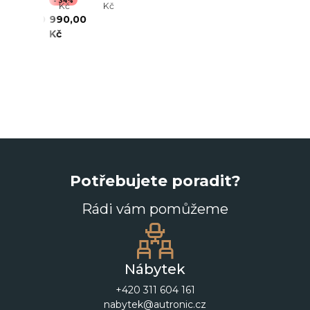
- 22%
- 34%
Kč
Kč
690,00
990,00
Kč
Kč
Potřebujete poradit?
Rádi vám pomůžeme
Nábytek
+420 311 604 161
nabytek@autronic.cz