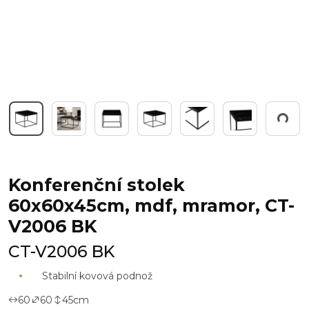
Pracuji...
Konferenční stolek
60x60x45cm, mdf, mramor, CT-
V2006 BK
CT-V2006 BK
Stabilní kovová podnož
60
60
45
cm