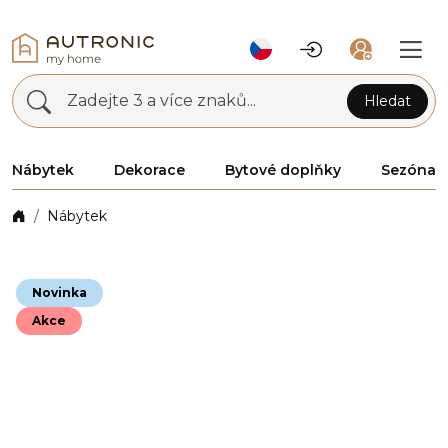
Zadejte 3 a více znaků...
Hledat
Nábytek
Dekorace
Bytové doplňky
Sezóna
Nábytek
Novinka
Akce