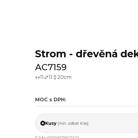
Strom - dřevěná dek
AC7159
11
11
20
cm
MOC s DPH:
Kusy
(min. odběr 6 ks)