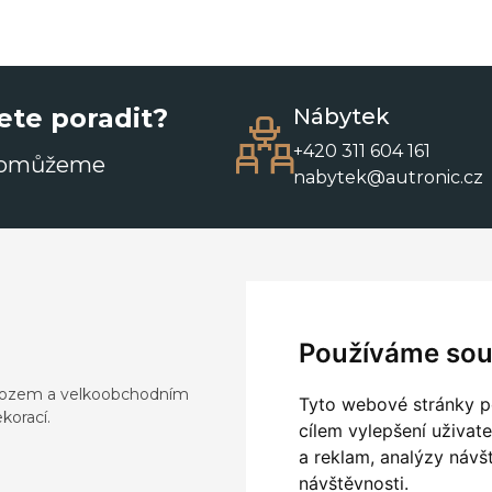
ete poradit?
Nábytek
+420 311 604 161
pomůžeme
nabytek@autronic.cz
Používáme sou
dovozem a velkoobchodním
Tyto webové stránky po
korací.
cílem vylepšení uživat
a reklam, analýzy návš
návštěvnosti.