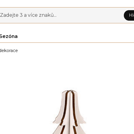
Zadejte 3 a více znaků...
Hl
Sezóna
dekorace