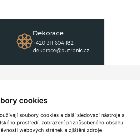
Dekorace
+420 311 604 182
dekorace@autronic.cz
O společnosti
O nákupu
Kontakty
Obchodní podmínky
bory cookies
O nás
Ke stažení
užívají soubory cookies a další sledovací nástroje s
elského prostředí, zobrazení přizpůsobeného obsahu
těvnosti webových stránek a zjištění zdroje