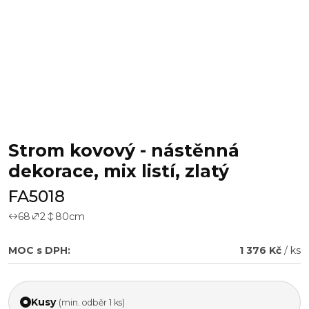
Strom kovový - nástěnná
dekorace, mix listí, zlatý
FA5018
68
2
80
cm
MOC s DPH:
1 376 Kč
/ ks
Kusy
(min. odběr 1 ks)