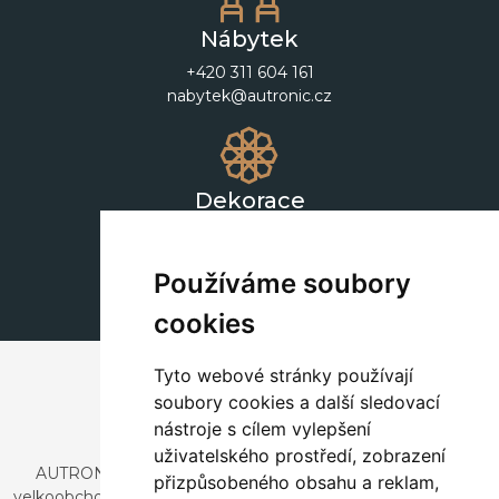
Nábytek
+420 311 604 161
nabytek@autronic.cz
Dekorace
+420 311 604 182
dekorace@autronic.cz
Používáme soubory
cookies
Tyto webové stránky používají
soubory cookies a další sledovací
nástroje s cílem vylepšení
uživatelského prostředí, zobrazení
AUTRONIC, s.r.o. je společnost zabývající se dovozem a
přizpůsobeného obsahu a reklam,
velkoobchodním prodejem designového i stylového nábytku