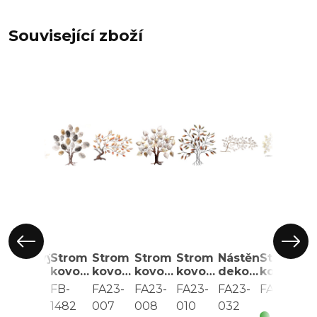
Související zboží
Kovový
Strom
Strom
Strom
Strom
Nástěnná
Strom
St
strom
kovový
kovový
kovový
kovový
dekorace
kovový
ko
-
-
-
-
-
-
-
-
LIL013
FB-
FA23-
FA23-
FA23-
FA23-
FA5020
FA
nástěnná
nástěnná
nástěnná
nástěnná
nástěnná
strom
nástěnná
ná
1482
007
008
010
032
dekorace,
dekorace
dekorace,
dekorace,
dekorace,
kovový,
dekorace
de