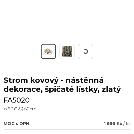
Pracuji...
Strom kovový - nástěnná
dekorace, špičaté lístky, zlatý
FA5020
90
2
60
cm
MOC s DPH:
1 695 Kč
/ ks