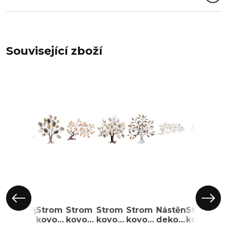
Související zboží
Kovový
Strom
Strom
Strom
Strom
Nástěnná
Strom
St
strom
kovový
kovový
kovový
kovový
dekorace
kovový
ko