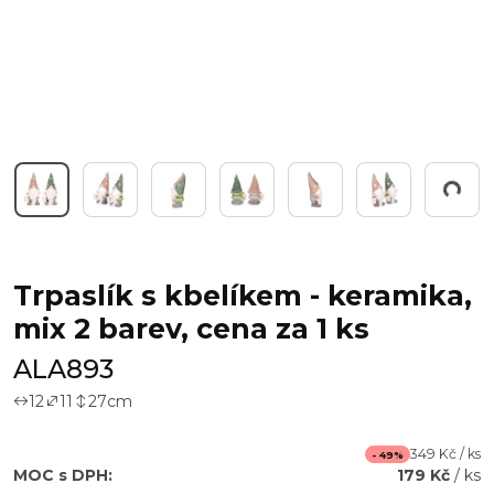
Pracuji...
Trpaslík s kbelíkem - keramika,
mix 2 barev, cena za 1 ks
ALA893
12
11
27
cm
349 Kč / ks
- 49%
MOC s DPH:
179 Kč
/ ks