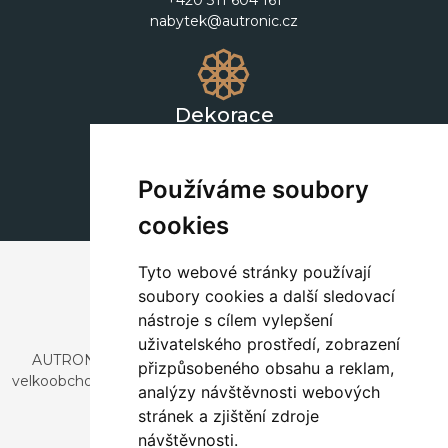
+420 311 604 161
nabytek@autronic.cz
Dekorace
+420 311 604 182
dekorace@autronic.cz
Používáme soubory
cookies
Tyto webové stránky používají
soubory cookies a další sledovací
nástroje s cílem vylepšení
uživatelského prostředí, zobrazení
AUTRONIC, s.r.o. je společnost zabývající se dovozem a
přizpůsobeného obsahu a reklam,
velkoobchodním prodejem designového i stylového nábytku
analýzy návštěvnosti webových
a dekorací.
stránek a zjištění zdroje
Česká republika
návštěvnosti.