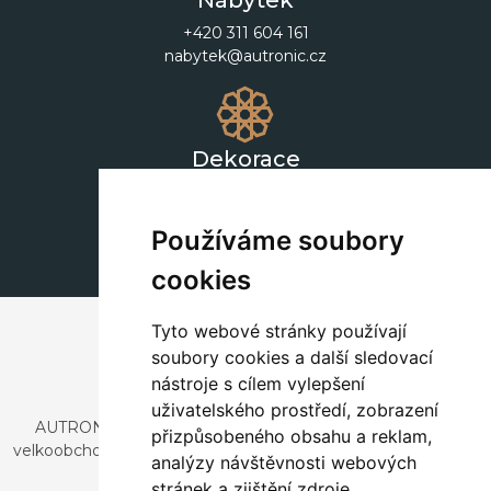
Nábytek
+420 311 604 161
nabytek@autronic.cz
Dekorace
+420 311 604 182
dekorace@autronic.cz
Používáme soubory
cookies
Tyto webové stránky používají
soubory cookies a další sledovací
nástroje s cílem vylepšení
uživatelského prostředí, zobrazení
AUTRONIC, s.r.o. je společnost zabývající se dovozem a
přizpůsobeného obsahu a reklam,
velkoobchodním prodejem designového i stylového nábytku
analýzy návštěvnosti webových
a dekorací.
stránek a zjištění zdroje