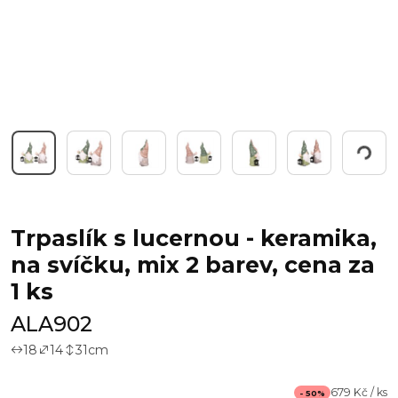
Pracuji...
Trpaslík s lucernou - keramika,
na svíčku, mix 2 barev, cena za
1 ks
ALA902
18
14
31
cm
679 Kč / ks
- 50%