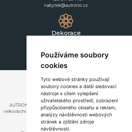
nabytek@autronic.cz
Dekorace
+420 311 604 182
dekorace@autronic.cz
Používáme soubory
cookies
Tyto webové stránky používají
soubory cookies a další sledovací
nástroje s cílem vylepšení
uživatelského prostředí, zobrazení
AUTRONIC, s.r.o. je společnost zabývající se dovozem a
přizpůsobeného obsahu a reklam,
velkoobchodním prodejem designového i stylového nábytku
analýzy návštěvnosti webových
a dekorací.
stránek a zjištění zdroje
Česká republika
návštěvnosti.