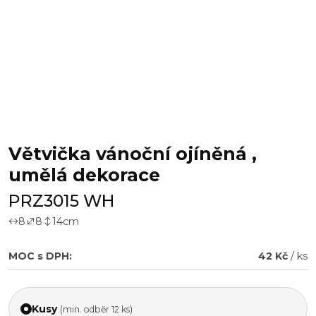
Větvička vánoční ojíněná ,
umělá dekorace
PRZ3015 WH
8
8
14
cm
MOC s DPH:
42 Kč
/ ks
Kusy
(min. odběr 12 ks)