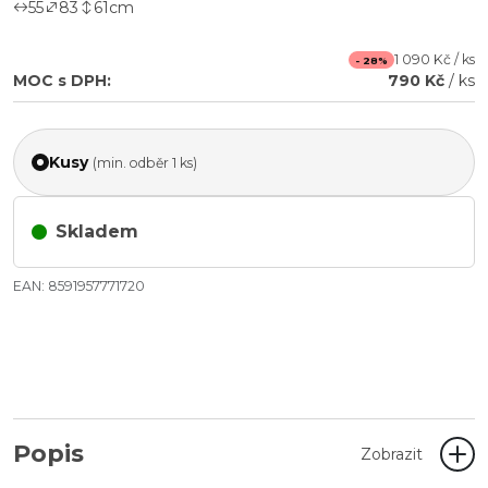
55
83
61
cm
1 090 Kč / ks
- 28%
MOC s DPH:
790 Kč
/ ks
Kusy
(min. odběr 1 ks)
Skladem
EAN: 8591957771720
Popis
Zobrazit