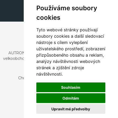
dekorace@autronic.cz
Používáme soubory
cookies
Tyto webové stránky používají
soubory cookies a další sledovací
nástroje s cílem vylepšení
uživatelského prostředí, zobrazení
AUTRONIC, s.r.o. je společnost zabývající se dovozem a
přizpůsobeného obsahu a reklam,
velkoobchodním prodejem designového i stylového nábytku
analýzy návštěvnosti webových
a dekorací.
stránek a zjištění zdroje
Česká republika
návštěvnosti.
Chrustenice 270, 267 12 Loděnice u Berouna
Slovensko
Souhlasím
Nová 366, 032 02 Závažná Poruba
Odmítám
Upravit mé předvolby