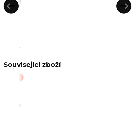
AZT-
L1352
GREY
Související zboží
Akce