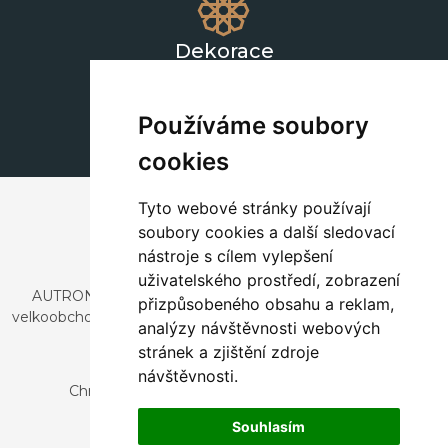
Dekorace
+420 311 604 182
dekorace@autronic.cz
Používáme soubory
cookies
Tyto webové stránky používají
soubory cookies a další sledovací
nástroje s cílem vylepšení
uživatelského prostředí, zobrazení
AUTRONIC, s.r.o. je společnost zabývající se dovozem a
přizpůsobeného obsahu a reklam,
velkoobchodním prodejem designového i stylového nábytku
analýzy návštěvnosti webových
a dekorací.
stránek a zjištění zdroje
Česká republika
návštěvnosti.
Chrustenice 270, 267 12 Loděnice u Berouna
Slovensko
Souhlasím
Nová 366, 032 02 Závažná Poruba