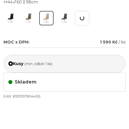
44
60
98
cm
Pracuji...
MOC s DPH:
1 590 Kč
/ ks
Kusy
(min. odběr 1 ks)
Skladem
EAN: 8591957894436