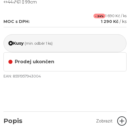
44
61
99
cm
1 690 Kč / ks
- 24%
MOC s DPH:
1 290 Kč
/ ks
Kusy
(min. odběr 1 ks)
Prodej ukončen
EAN: 8591957943004
Popis
Zobrazit