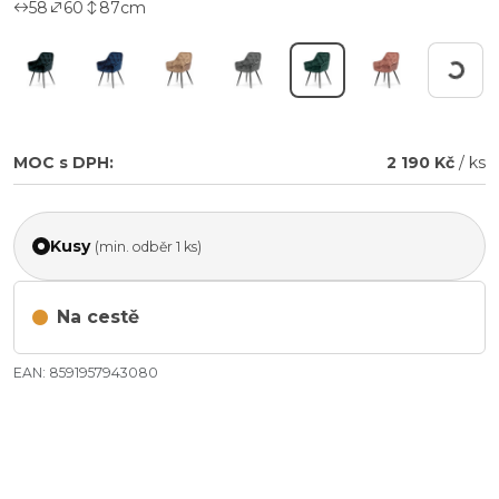
58
60
87
cm
Pracuji.
MOC s DPH:
2 190 Kč
/ ks
Kusy
(min. odběr 1 ks)
Na cestě
EAN: 8591957943080