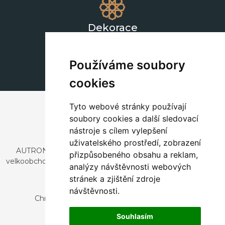
Dekorace
+420 311 604 182
dekorace@autronic.cz
Používáme soubory
cookies
Tyto webové stránky používají
soubory cookies a další sledovací
nástroje s cílem vylepšení
uživatelského prostředí, zobrazení
AUTRONIC, s.r.o. je společnost zabývající se dovozem a
přizpůsobeného obsahu a reklam,
velkoobchodním prodejem designového i stylového nábytku
analýzy návštěvnosti webových
a dekorací.
stránek a zjištění zdroje
Česká republika
návštěvnosti.
Chrustenice 270, 267 12 Loděnice u Berouna
Slovensko
Souhlasím