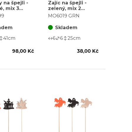
 na špejli -
Zajíc na špejli -
é, mix 3
zelený, mix 2
 cena za 1 ks
druhů, cena za 1 ks,
99
MO6019 GRN
balení (6 ks)
adem
Skladem
41
cm
6
6
25
cm
98,00 Kč
38,00 Kč