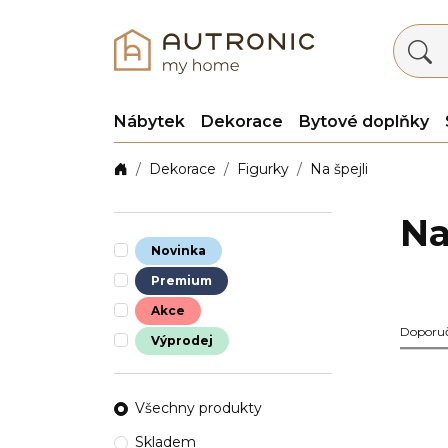
Nábytek
Dekorace
Bytové doplňky
Dekorace
Figurky
Na špejli
Na
Novinka
Premium
Akce
Doporu
Výprodej
Všechny produkty
Skladem