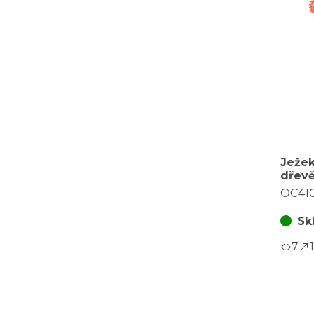
Ježek
dřevě
barev
OC41
balen
Sk
7
1