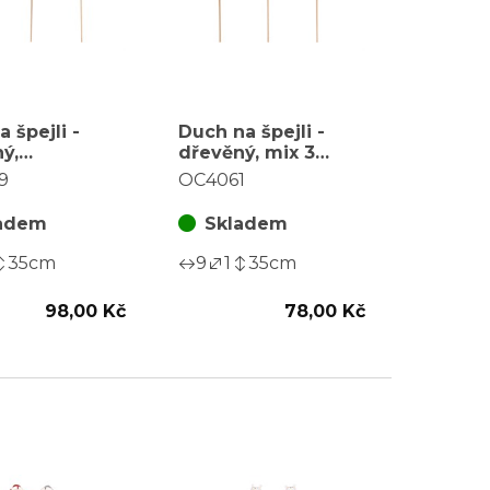
 špejli -
Duch na špejli -
ý,
dřevěný, mix 3
delný, mix 3
barev, cena za
9
OC4061
 cena za
balení (6 ks)
(6 ks)
adem
Skladem
35
cm
9
1
35
cm
98,00 Kč
78,00 Kč