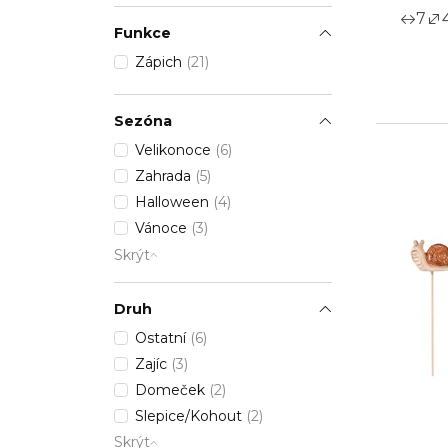
7
Funkce
Zápich
(21)
Sezóna
Velikonoce
(6)
Zahrada
(5)
Halloween
(4)
Vánoce
(3)
Skrýt
Druh
Ostatní
(6)
Zajíc
(3)
Domeček
(2)
Slepice/Kohout
(2)
Skrýt