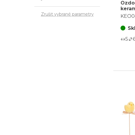
Ozdob
keram
druhů
Zrušit vybrané parametry
KEO0
Sk
5