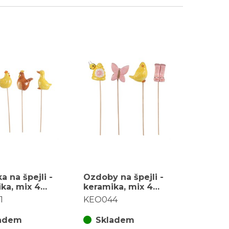
a na špejli -
Ozdoby na špejli -
ka, mix 4
keramika, mix 4
 cena za 1 ks
druhů, cena za 1 ks
1
KEO044
adem
Skladem