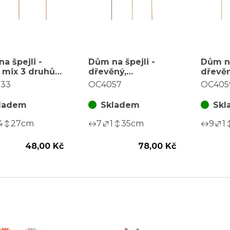
na špejli -
Dům na špejli -
Dům na
, mix 3 druhů,
dřevěný,
dřevěn
za 1 ks
strašidelný, mix 3
straši
33
OC4057
OC405
barev, cena za
barev,
balení (6 ks)
balení 
ladem
Skladem
Skl
4
27
cm
7
1
35
cm
9
1
48,00 Kč
78,00 Kč