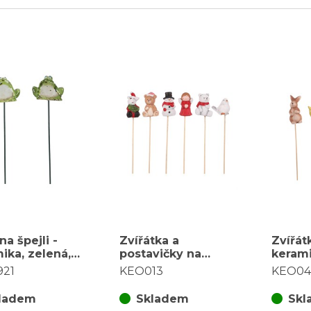
na špejli -
Zvířátka a
Zvířátk
ika, zelená,
postavičky na
kerami
 druhů, cena
zápichu - keramika,
druhů,
921
KEO013
KEO04
s
mix 6 druhů, cena
za 1 ks
ladem
Skladem
Skl