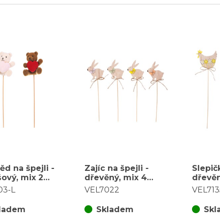
d na špejli -
Zajíc na špejli -
Slepičk
ový, mix 2
dřevěný, mix 4
dřevěn
, vel. L, cena
druhů v balení,
druhů,
03-L
VEL7022
VEL713
s
cena za 1 ks
ladem
Skladem
Skl