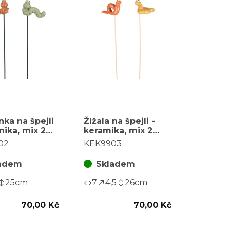
ka na špejli
Žížala na špejli -
mika, mix 2
keramika, mix 2
 cena za 1 ks
druhů, cena za 1 ks
02
KEK9903
adem
Skladem
25
cm
7
4,5
26
cm
70,00 Kč
70,00 Kč