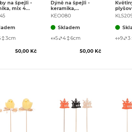
y na špejli -
Dýně na špejli -
Květiny
ika, mix 4
keramika,
plyšov
, cena za 1 ks
strašidelná, mix 6
druhů,
45
KEO080
KLS20
druhů, cena za 1 ks
ladem
Skladem
Skl
6
3
cm
5
4
6
cm
9
3
50,00 Kč
50,00 Kč