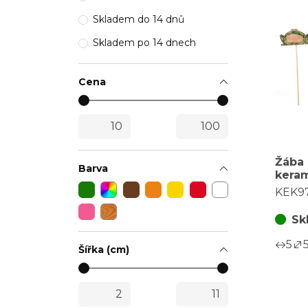
Skladem do 14 dnů
Skladem po 14 dnech
Cena
Žába 
Barva
keram
druhů
KEK9
Sk
5
Šířka (cm)