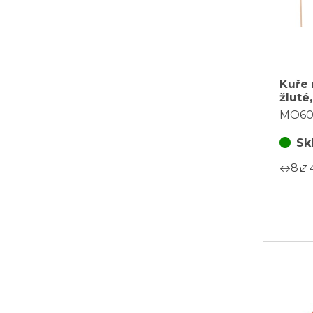
Kuře 
žluté
cena 
MO60
Sk
8