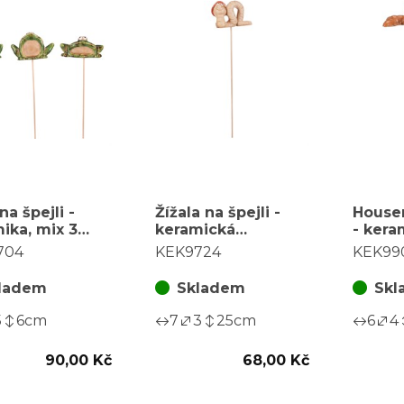
na špejli -
Žížala na špejli -
Housen
ika, mix 3
keramická
- kera
, cena za 1 ks
dekorace, růžová
druhů,
704
KEK9724
KEK99
ladem
Skladem
Skl
5
6
cm
7
3
25
cm
6
4
90,00 Kč
68,00 Kč