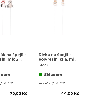
ák na špejli -
Dívka na špejli -
sin, mix 2
polyresin, bílá, mix
 cena za 1 ks
2 druhů, cena za 1
SM481
ks
adem
Skladem
30
cm
2
2
30
cm
70,00 Kč
44,00 Kč