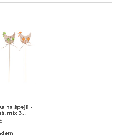
a na špejli -
á, mix 3
 cena za 1 ks
5
adem