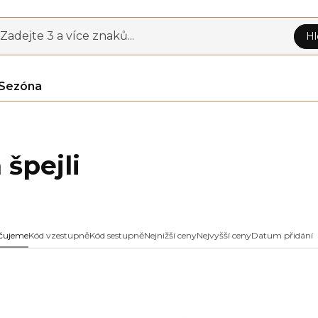
Zadejte 3 a více znaků...
Hl
Sezóna
 špejli
čujeme
Kód vzestupně
Kód sestupně
Nejnižší ceny
Nejvyšší ceny
Datum přidání