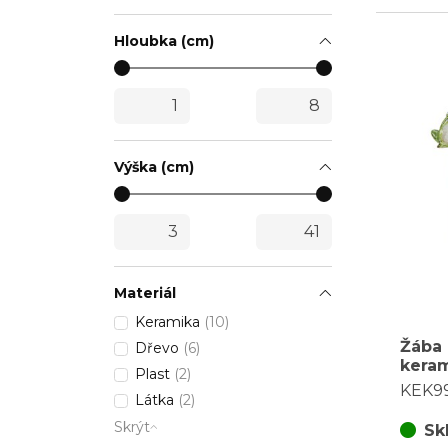
Hloubka (cm)
Výška (cm)
Materiál
Keramika
(10)
Žába 
Dřevo
(6)
keram
Plast
(2)
mix 2
KEK9
Látka
(2)
za 1 k
Skrýt
Sk