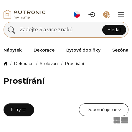
Zadejte 3 a více znaků...
Hledat
Nábytek
Dekorace
Bytové doplňky
Sezóna
Dekorace
Stolování
Prostírání
Prostírání
Doporučujeme
Filtry