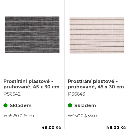
Prostírání plastové -
Prostírání plastové -
pruhované, 45 x 30 cm
pruhované, 45 x 30 cm
PS6642
PS6643
Skladem
Skladem
45
0
35
cm
45
0
35
cm
46,00 Kč
46,00 Kč