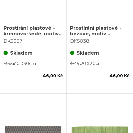
Prostírání plastové -
Prostírání plastové -
krémovo-šedé, motiv
béžové, motiv
kostek, 45 x 30 cm
trojúhelníků, 45 x 30
DK5037
DK5038
cm
Skladem
Skladem
45
0
30
cm
45
0
30
cm
46,00 Kč
46,00 Kč