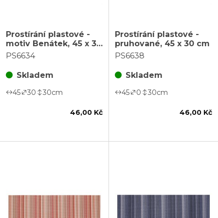
Prostírání plastové -
Prostírání plastové -
motiv Benátek, 45 x 30
pruhované, 45 x 30 cm
cm
PS6634
PS6638
Skladem
Skladem
45
30
30
cm
45
0
30
cm
46,00 Kč
46,00 Kč