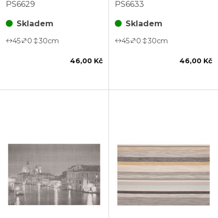
cm
cm
PS6629
PS6633
Skladem
Skladem
45
0
30
cm
45
0
30
cm
46,00 Kč
46,00 Kč