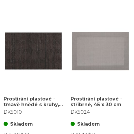
Prostírání plastové -
Prostírání plastové -
tmavě hnědé s kruhy,
stříbrné, 45 x 30 cm
45 x 30 cm
DK5010
DK5024
Skladem
Skladem