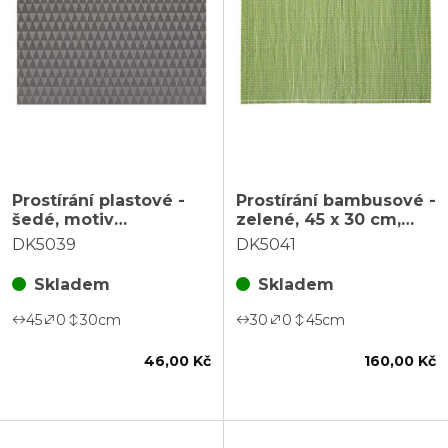
Prostírání plastové -
Prostírání bambusové -
šedé, motiv
zelené, 45 x 30 cm,
trojúhelníků, 45 x 30
cena za sadu 4 ks
DK5039
DK5041
cm
Skladem
Skladem
45
0
30
cm
30
0
45
cm
46,00 Kč
160,00 Kč