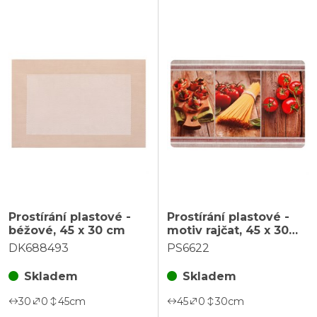
Prostírání plastové -
Prostírání plastové -
béžové, 45 x 30 cm
motiv rajčat, 45 x 30
cm
DK688493
PS6622
Skladem
Skladem
30
0
45
cm
45
0
30
cm