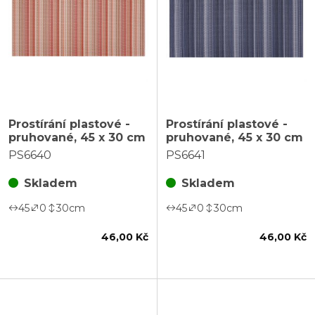
Prostírání plastové -
Prostírání plastové -
pruhované, 45 x 30 cm
pruhované, 45 x 30 cm
PS6640
PS6641
Skladem
Skladem
45
0
30
cm
45
0
30
cm
46,00 Kč
46,00 Kč