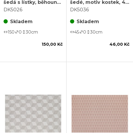
šedá s lístky, běhoun
šedé, motiv kostek, 45
150 x 30 cm
x 30 cm
DK5026
DK5036
Skladem
Skladem
150
0
30
cm
45
0
30
cm
150,00 Kč
46,00 Kč