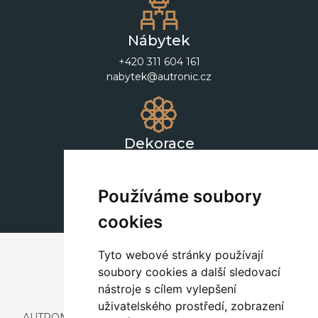
Nábytek
+420 311 604 161
nabytek@autronic.cz
Dekorace
+420 311 604 182
dekorace@autronic.cz
Používáme soubory
cookies
Tyto webové stránky používají
soubory cookies a další sledovací
nástroje s cílem vylepšení
uživatelského prostředí, zobrazení
AUTRONIC, s.r.o. je společnost zabývající se dovozem a