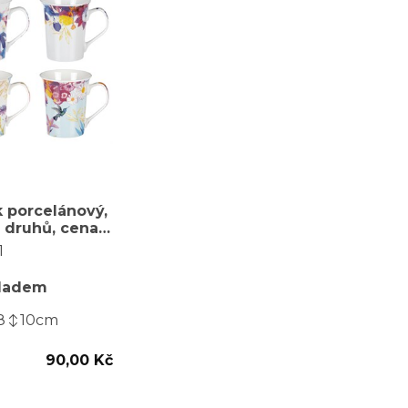
 porcelánový,
 druhů, cena
s, obsah
1
.
ladem
8
10
cm
90,00 Kč