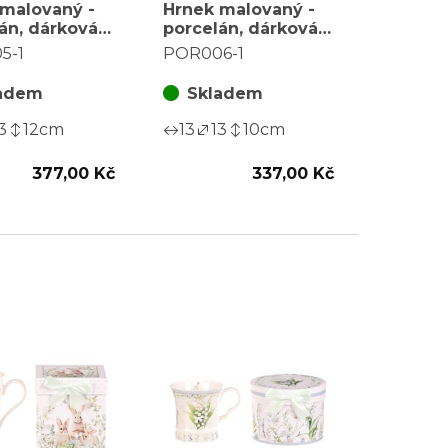
malovaný -
Hrnek malovaný -
án, dárková
porcelán, dárková
motiv květin
dóza, motiv
5-1
POR006-1
rozkvetlé louky
adem
Skladem
3
12
cm
13
13
10
cm
377,00 Kč
337,00 Kč