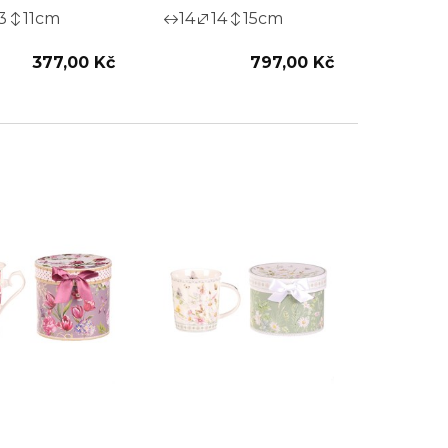
3
11
cm
14
14
15
cm
377,00 Kč
797,00 Kč