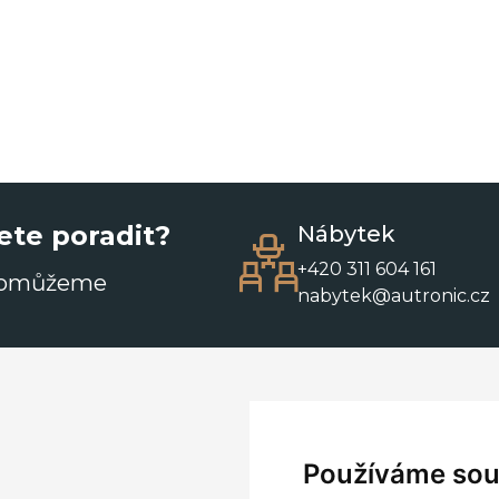
ete poradit?
Nábytek
+420 311 604 161
pomůžeme
nabytek@autronic.cz
Používáme sou