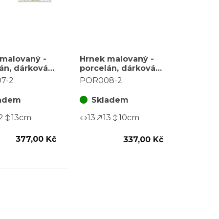
malovaný -
Hrnek malovaný -
án, dárková
porcelán, dárková
motiv se
dóza, motiv s
7-2
POR008-2
y
konvalinkami
adem
Skladem
2
13
cm
13
13
10
cm
377,00 Kč
337,00 Kč