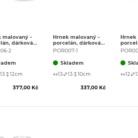
 malovaný -
Hrnek malovaný -
Hrnek 
lán, dárková
porcelán, dárková
porcel
 motiv
dóza, motiv se
dóza, 
06-2
POR007-1
POR00
etlé louky
zajíčky
zajíčk
ladem
Skladem
Skl
13
12
cm
13
13
10
cm
12
1
377,00 Kč
337,00 Kč