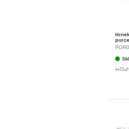
Hrnek
porce
dóza,
POR0
rozkv
Sk
13