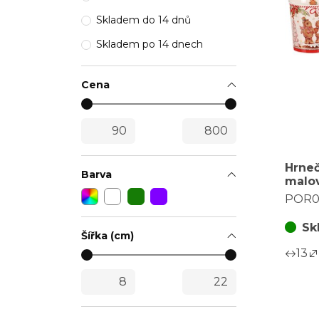
Skladem do 14 dnů
Skladem po 14 dnech
Cena
Hrne
Barva
malov
dóze 
POR0
bare
Sk
Šířka (cm)
13