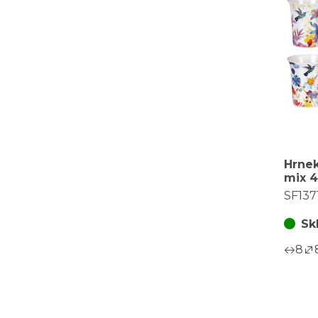
Hrnek
mix 4
za 1k
SF137
250ml
Sk
8