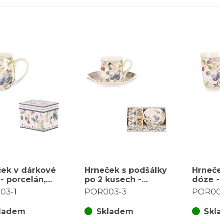
ek v dárkové
Hrneček s podšálky
Hrneč
- porcelán,
po 2 kusech -
dóze -
s lesními plody
dárkový set,
bílý s
03-1
POR003-3
POR00
porcelán, bílý s
lesními plody
ladem
Skladem
Skl