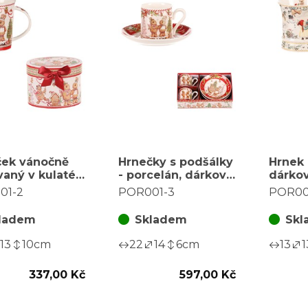
ček vánočně
Hrnečky s podšálky
Hrnek
aný v kulaté
- porcelán, dárkový
dárkov
- porcelán,
set po 2 kusech,
zimní 
01-2
POR001-3
POR0
vný
vánoční
porcel
ladem
Skladem
Skl
13
10
cm
22
14
6
cm
13
1
337,00 Kč
597,00 Kč