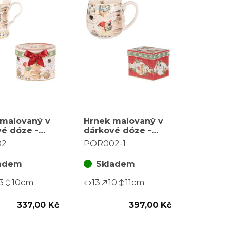
 malovaný v
Hrnek malovaný v
é dóze -
dárkové dóze -
motiv,
zimní motiv,
02
POR002-1
án, barevný
porcelán, barevný
adem
Skladem
3
10
cm
13
10
11
cm
337,00 Kč
397,00 Kč