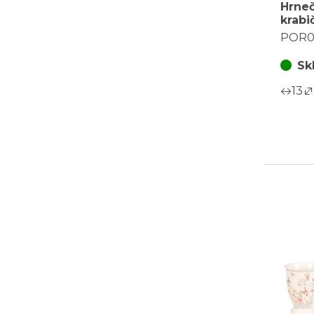
Hrneč
krabi
květi
POR0
Sk
13