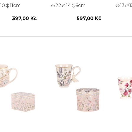
10
11
cm
22
14
6
cm
13
1
397,00 Kč
597,00 Kč