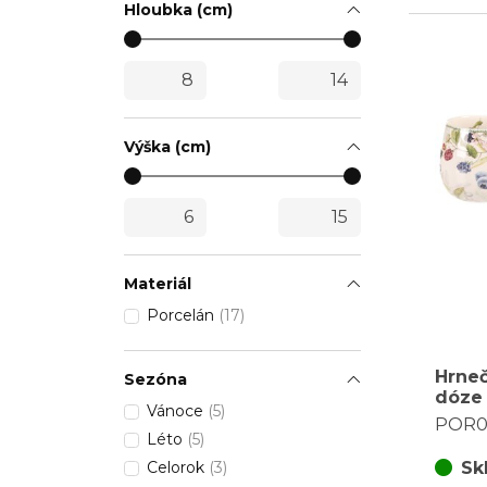
Hloubka (cm)
Výška (cm)
Materiál
Porcelán
(17)
Hrneč
Sezóna
dóze 
Vánoce
(5)
bílý 
POR0
Léto
(5)
Celorok
(3)
Sk