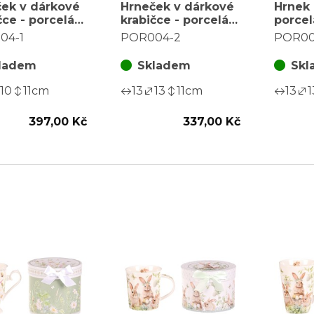
ek v dárkové
Hrneček v dárkové
Hrnek 
čce - porcelán,
krabičce - porcelán,
porcel
nový motiv
květinový motiv
dóza, 
04-1
POR004-2
POR00
ladem
Skladem
Skl
10
11
cm
13
13
11
cm
13
1
397,00 Kč
337,00 Kč