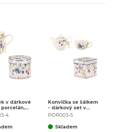
ek v dárkové
Konvička se šálkem
 porcelán,
- dárkový set v
 lesními plody
krabičce, porcelán,
3-4
POR003-5
bílý s lesními plody
adem
Skladem