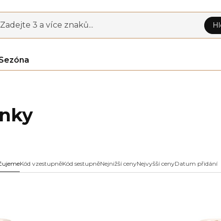
Zadejte 3 a více znaků...
Hl
Sezóna
nky
čujeme
Kód vzestupně
Kód sestupně
Nejnižší ceny
Nejvyšší ceny
Datum přidání