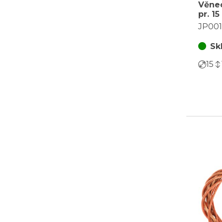
Věnec
pr. 1
barva
JP00
Sk
15