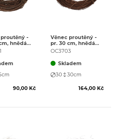
proutěný -
Věnec proutěný -
 cm, hnědá
pr. 30 cm, hnědá
barva
1
OC3703
adem
Skladem
5
cm
30
30
cm
90,00 Kč
164,00 Kč