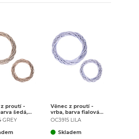
z proutí -
Věnec z proutí -
barva šedá,
vrba, barva fialová,
a sadu 2 ks
cena za sadu 2 ks
4 GREY
OC3915 LILA
adem
Skladem