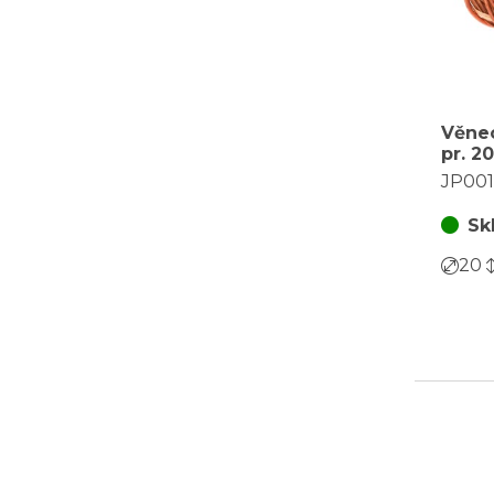
Věnec
pr. 2
barva
JP00
Sk
20