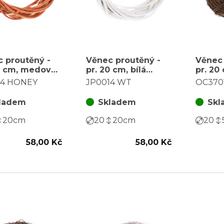
 proutěný -
Věnec proutěný -
Věnec 
0 cm, medová
pr. 20 cm, bílá
pr. 20
barva
barva
14 HONEY
JP0014 WT
OC370
ladem
Skladem
Skl
20
cm
20
20
cm
20
58,00 Kč
58,00 Kč