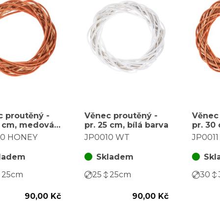
 proutěný -
Věnec proutěný -
Věnec 
5 cm, medová
pr. 25 cm, bílá barva
pr. 30
barva
10 HONEY
JP0010 WT
JP001
ladem
Skladem
Skl
25
cm
25
25
cm
30
90,00 Kč
90,00 Kč