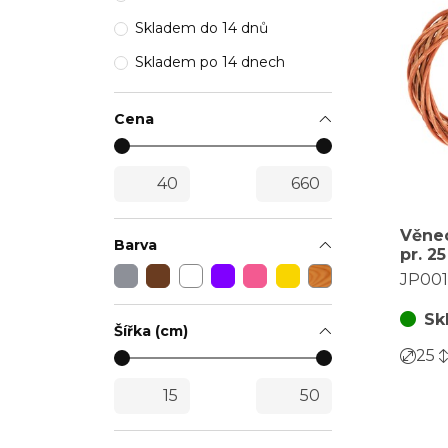
Skladem do 14 dnů
Skladem po 14 dnech
Cena
Věnec
Barva
pr. 2
barva
JP00
Sk
Šířka (cm)
25