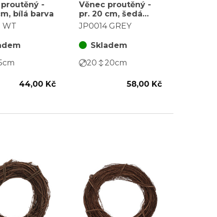
proutěný -
Věnec proutěný -
cm, bílá barva
pr. 20 cm, šedá
barva
3 WT
JP0014 GREY
adem
Skladem
5
cm
20
20
cm
44,00 Kč
58,00 Kč