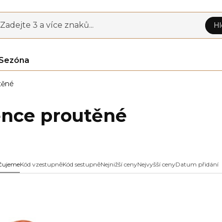
Zadejte 3 a více znaků...
Hl
Sezóna
těné
nce proutěné
čujeme
Kód vzestupně
Kód sestupně
Nejnižší ceny
Nejvyšší ceny
Datum přidání