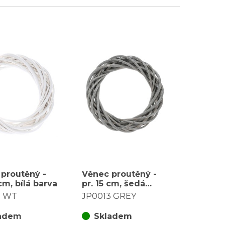
proutěný -
Věnec proutěný -
cm, bílá barva
pr. 15 cm, šedá
barva
2 WT
JP0013 GREY
adem
Skladem