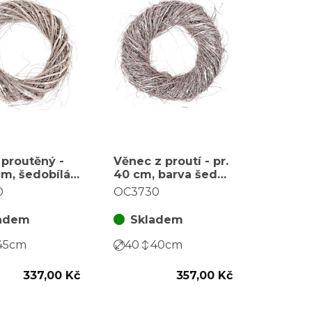
proutěný -
Věnec z proutí - pr.
cm, šedobílá
40 cm, barva šedo-
bílá
0
OC3730
adem
Skladem
45
cm
40
40
cm
337,00 Kč
357,00 Kč