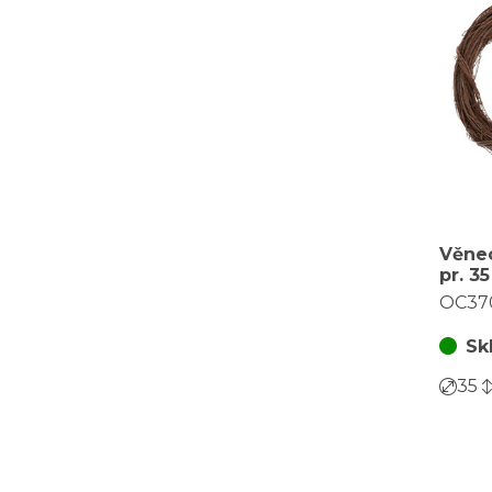
Věnec
pr. 3
barva
OC37
Sk
35