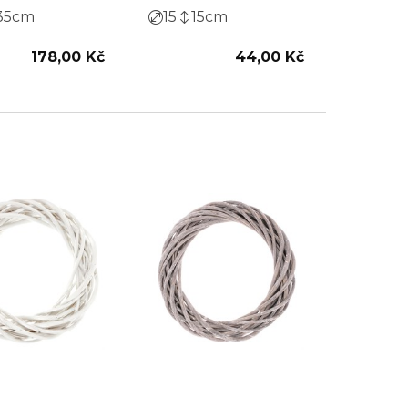
35
cm
15
15
cm
178,00 Kč
44,00 Kč