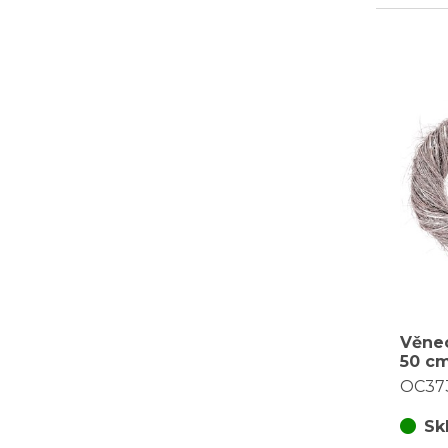
Věnec
50 cm
bílá
OC37
Sk