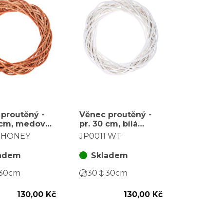
proutěný -
Věnec proutěný -
 cm, medová
pr. 30 cm, bílá
barva
1 HONEY
JP0011 WT
adem
Skladem
30
cm
30
30
cm
130,00 Kč
130,00 Kč