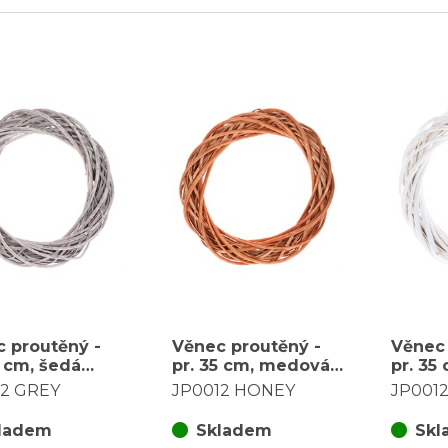
 proutěný -
Věnec proutěný -
Věnec 
5 cm, šedá
pr. 35 cm, medová
pr. 35 
barva
12 GREY
JP0012 HONEY
JP001
ladem
Skladem
Skl