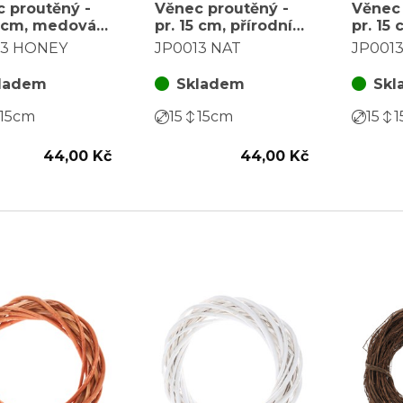
 proutěný -
Věnec proutěný -
Věnec 
5 cm, medová
pr. 15 cm, přírodní
pr. 15 
barva
13 HONEY
JP0013 NAT
JP001
ladem
Skladem
Skl
15
cm
15
15
cm
15
1
44,00 Kč
44,00 Kč