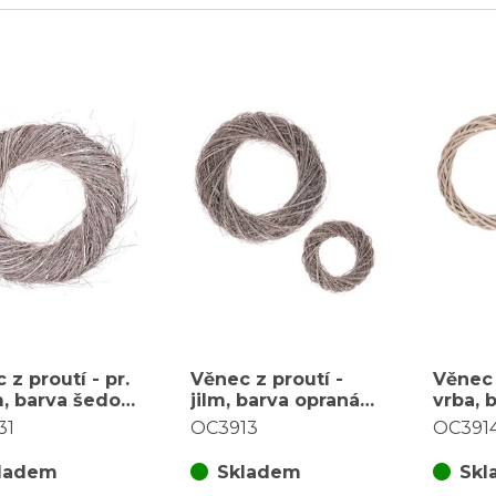
 z proutí - pr.
Věnec z proutí -
Věnec 
, barva šedo-
jilm, barva opraná
vrba, 
šedo-bílá, cena za
cena z
31
OC3913
OC391
sadu 2 ks
ladem
Skladem
Skl