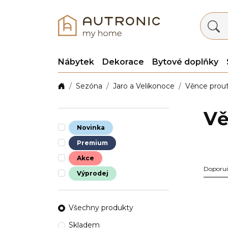
Nábytek
Dekorace
Bytové doplňky
Sezóna
Jaro a Velikonoce
Věnce prou
Vě
Novinka
Premium
Akce
Doporu
Výprodej
Všechny produkty
Skladem