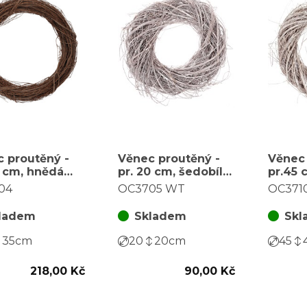
 proutěný -
Věnec proutěný -
Věnec 
5 cm, hnědá
pr. 20 cm, šedobílá
pr.45 
barva
barva
04
OC3705 WT
OC371
ladem
Skladem
Skl
35
cm
20
20
cm
45
218,00 Kč
90,00 Kč