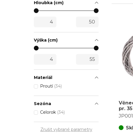
Hloubka (cm)
Výška (cm)
Materiál
Proutí
(34)
Věnec
Sezóna
pr. 3
Celorok
(34)
barva
JP00
Sk
Zrušit vybrané parametry