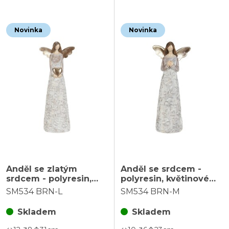
Novinka
Novinka
Anděl se zlatým
Anděl se srdcem -
srdcem - polyresin,
polyresin, květinové
květinové šaty, vel. L,
šaty, vel. M, sv. hnědý
SM534 BRN-L
SM534 BRN-M
sv. hnědý
Skladem
Skladem