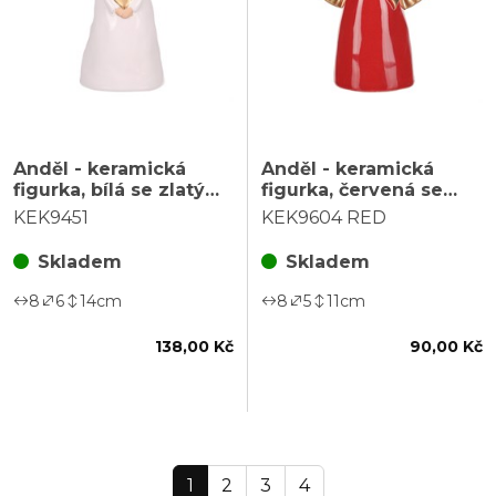
Anděl - keramická
Anděl - keramická
figurka, bílá se zlatým
figurka, červená se
srdcem
zlatými křídly
KEK9451
KEK9604 RED
Skladem
Skladem
8
6
14
cm
8
5
11
cm
138,00 Kč
90,00 Kč
1
2
3
4