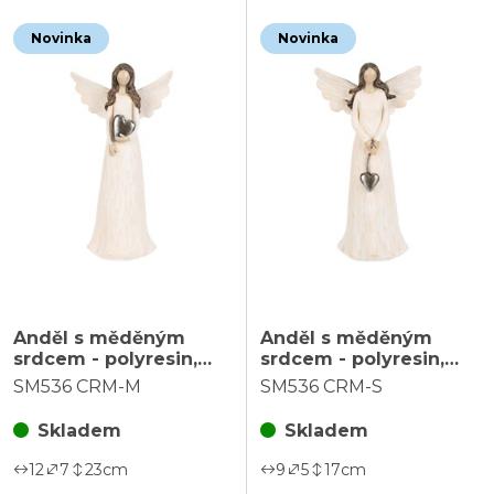
Novinka
Novinka
Anděl s měděným
Anděl s měděným
srdcem - polyresin,
srdcem - polyresin,
vel. M, barva krémová
vel. S, barva krémová
SM536 CRM-M
SM536 CRM-S
Skladem
Skladem
12
7
23
cm
9
5
17
cm