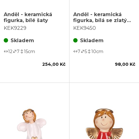
Anděl - keramická
Anděl - keramická
figurka, bílé šaty
figurka, bílá se zlatým
srdcem
KEK9229
KEK9450
Skladem
Skladem
12
7
15
cm
7
5
10
cm
254,00 Kč
98,00 Kč