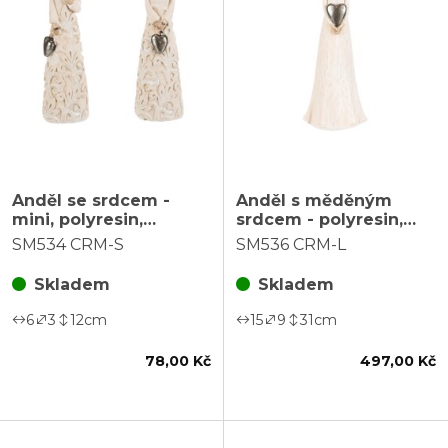
Anděl se srdcem -
Anděl s měděným
mini, polyresin,
srdcem - polyresin,
květinové šaty,
vel. L, barva krémová
SM534 CRM-S
SM536 CRM-L
krémový, mix 2, cena
za 1 ks
Skladem
Skladem
6
3
12
cm
15
9
31
cm
78,00 Kč
497,00 Kč