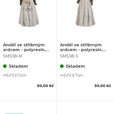
Anděl se stříbrným
Anděl se stříbrným
srdcem - polyresin,
srdcem - polyresin,
vel. M, barva béžová
vel. S, barva béžová
SM538-M
SM538-S
Skladem
Skladem
5
3
11
cm
3
2
7
cm
90,00 Kč
50,00 Kč