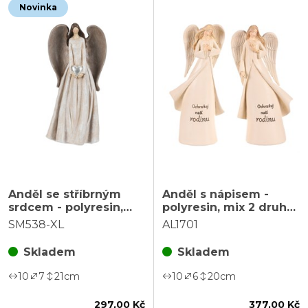
Novinka
Anděl se stříbrným
Anděl s nápisem -
srdcem - polyresin,
polyresin, mix 2 druhů,
vel. XL, barva béžová
béžový, cena za 1 ks
SM538-XL
AL1701
Skladem
Skladem
10
7
21
cm
10
6
20
cm
297,00 Kč
377,00 Kč