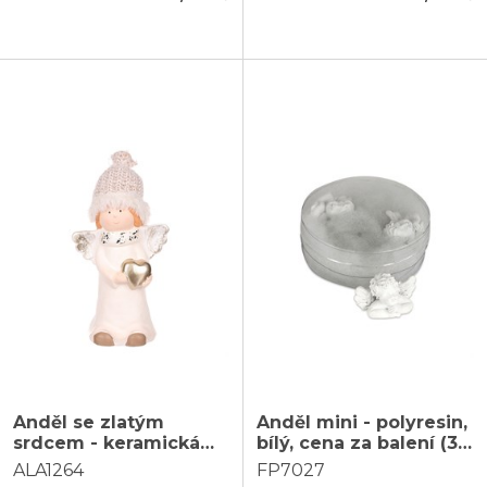
Anděl se zlatým
Anděl mini - polyresin,
srdcem - keramická
bílý, cena za balení (3
figurka, barva béžová
ks)
ALA1264
FP7027