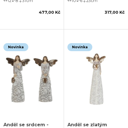
12
8
31
cm
10
6
23
cm
477,00 Kč
317,00 Kč
Novinka
Novinka
Anděl se srdcem -
Anděl se zlatým