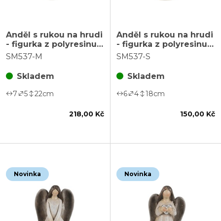
Anděl s rukou na hrudi
Anděl s rukou na hrudi
- figurka z polyresinu,
- figurka z polyresinu,
vel. M, krémový
vel. S, krémový
SM537-M
SM537-S
Skladem
Skladem
7
5
22
cm
6
4
18
cm
218,00 Kč
150,00 Kč
Novinka
Novinka