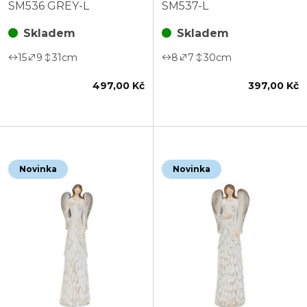
vel. L, barva světle
vel. L, krémový
SM536 GREY-L
SM537-L
šedá
Skladem
Skladem
15
9
31
cm
8
7
30
cm
497,00 Kč
397,00 Kč
Novinka
Novinka