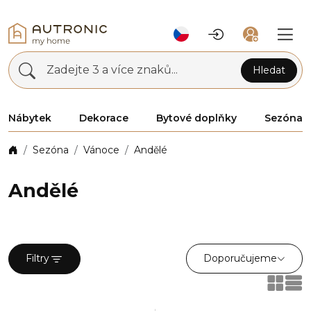
Zadejte 3 a více znaků...
Hledat
Nábytek
Dekorace
Bytové doplňky
Sezóna
Sezóna
Vánoce
Andělé
Andělé
Doporučujeme
Filtry