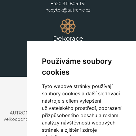
+420 311 604 161
nabytek@autronic.cz
Dekorace
+420 311 604 182
dekorace@autronic.cz
Používáme soubory
cookies
Tyto webové stránky používají
soubory cookies a další sledovací
nástroje s cílem vylepšení
uživatelského prostředí, zobrazení
AUTRONIC, s.r.o. je společnost zabývající se dovozem a
přizpůsobeného obsahu a reklam,
velkoobchodním prodejem designového i stylového nábytku
analýzy návštěvnosti webových
a dekorací.
stránek a zjištění zdroje