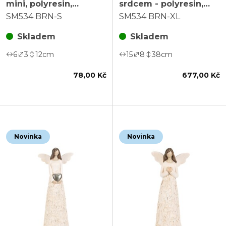
mini, polyresin,
srdcem - polyresin,
květinové šaty, sv.
květinové šaty, vel. XL,
SM534 BRN-S
SM534 BRN-XL
hnědý, mix 2, cena za 1
sv. hnědý
ks
Skladem
Skladem
6
3
12
cm
15
8
38
cm
78,00 Kč
677,00 Kč
Novinka
Novinka