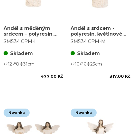
Anděl s měděným
Anděl s srdcem -
srdcem - polyresin,
polyresin, květinové
květinové šaty, vel. L,
šaty, vel. M, krémový
SM534 CRM-L
SM534 CRM-M
krémový
Skladem
Skladem
12
8
31
cm
10
6
23
cm
477,00 Kč
317,00 Kč
Novinka
Novinka