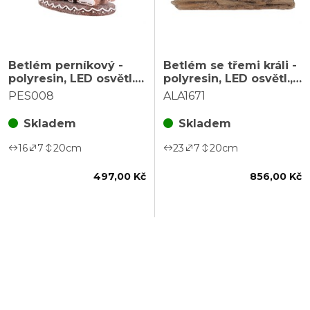
Betlém perníkový -
Betlém se třemi králi -
polyresin, LED osvětl.,
polyresin, LED osvětl.,
hnědý s bílým
barva hnědá
PES008
ALA1671
zdobením
Skladem
Skladem
16
7
20
cm
23
7
20
cm
497,00 Kč
856,00 Kč