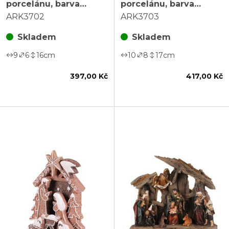
porcelánu, barva
porcelánu, barva
béžová
béžová
ARK3702
ARK3703
Skladem
Skladem
9
6
16
cm
10
8
17
cm
397,00 Kč
417,00 Kč