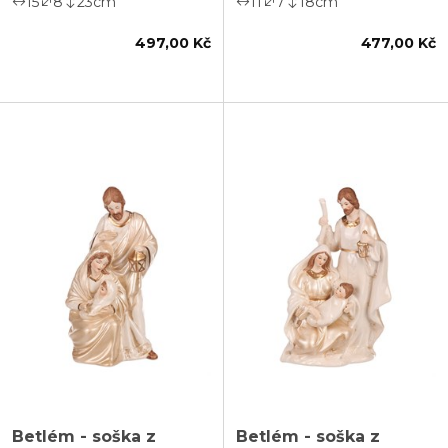
15
8
23
cm
11
7
18
cm
497,00 Kč
477,00 Kč
Betlém - soška z
Betlém - soška z