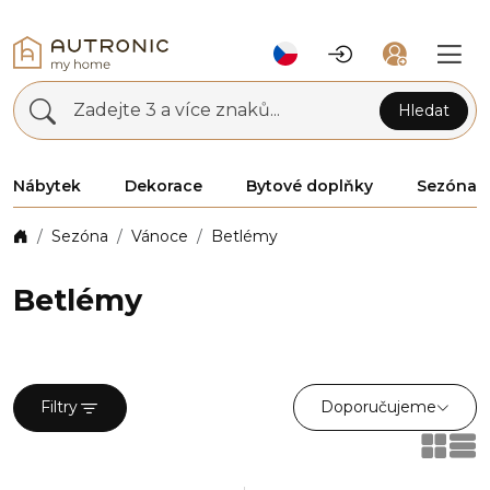
Zadejte 3 a více znaků...
Hledat
Nábytek
Dekorace
Bytové doplňky
Sezóna
Sezóna
Vánoce
Betlémy
Betlémy
Doporučujeme
Filtry