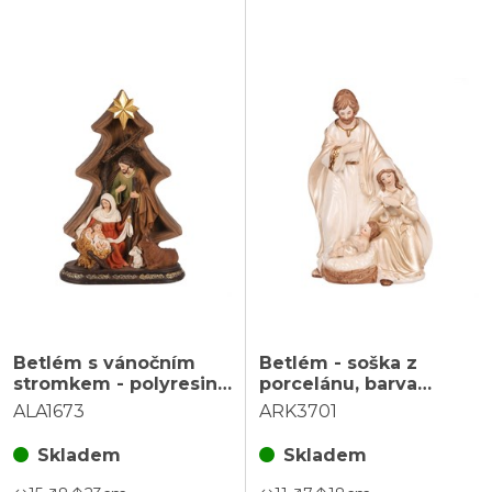
Betlém s vánočním
Betlém - soška z
stromkem - polyresin,
porcelánu, barva
barva hnědá
béžová
ALA1673
ARK3701
Skladem
Skladem