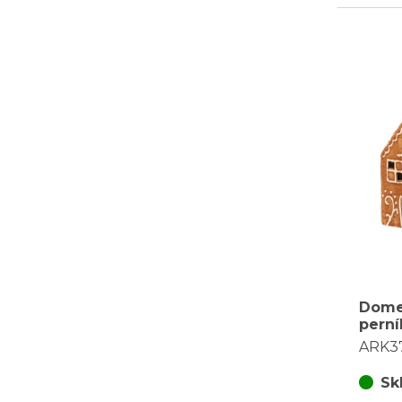
Dome
perní
keram
ARK3
osvět
Sk