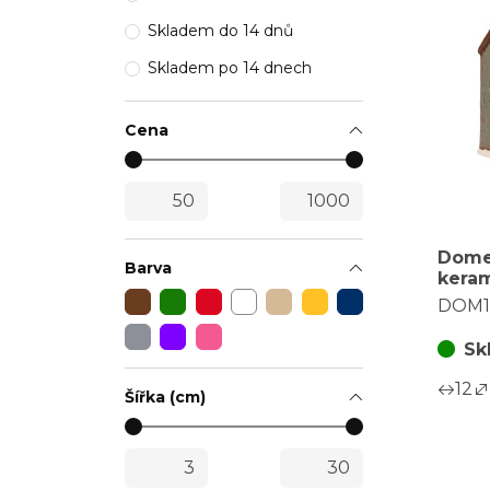
Skladem do 14 dnů
Skladem po 14 dnech
Cena
Dome
Barva
keram
svíčk
DOM1
pout
Sk
12
Šířka (cm)