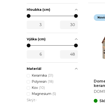
Hloubka (cm)
Novi
Výška (cm)
Materiál
Keramika
(31)
Dome
Polyresin
(18)
keram
Kov
(10)
svíčk
DOM1
Magnesium
(5)
světl
Skrýt
Sk