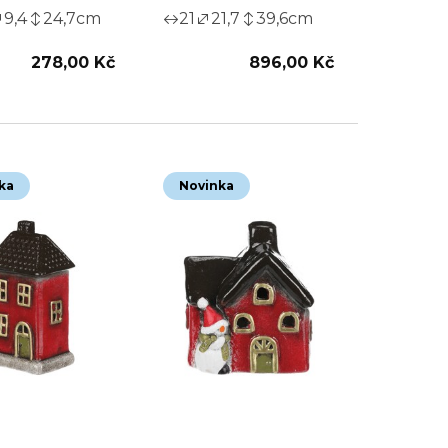
9,4
24,7
cm
21
21,7
39,6
cm
278,00 Kč
896,00 Kč
ka
Novinka