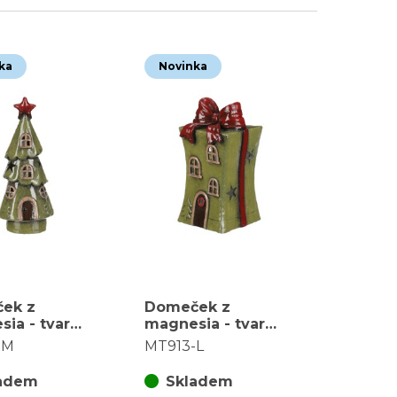
ka
Novinka
ek z
Domeček z
ia - tvar
magnesia - tvar
u, LED
věže s mašlí, LED
-M
MT913-L
, vel. M,
osvětl., vel. L,
ý
zelený
adem
Skladem