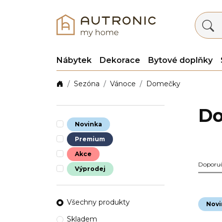
Nábytek
Dekorace
Bytové doplňky
Sezóna
Vánoce
Domečky
D
Novinka
Premium
Akce
Doporu
Výprodej
Všechny produkty
Novi
Skladem