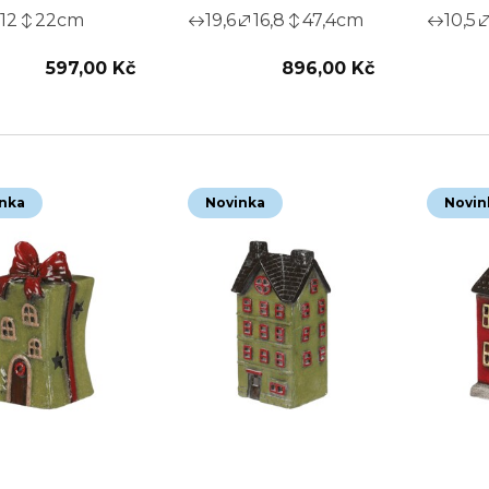
12
22
cm
19,6
16,8
47,4
cm
10,5
597,00 Kč
896,00 Kč
nka
Novinka
Novin