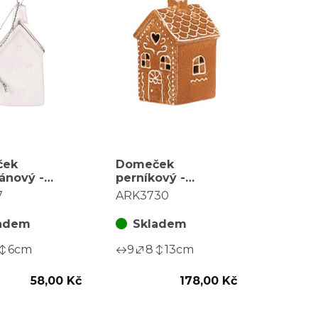
ček
Domeček
ánový -
perníkový -
á dekorace,
keramika, LED
7
ARK3730
bílá
osvětlení, hnědý
adem
Skladem
6
cm
9
8
13
cm
58,00 Kč
178,00 Kč