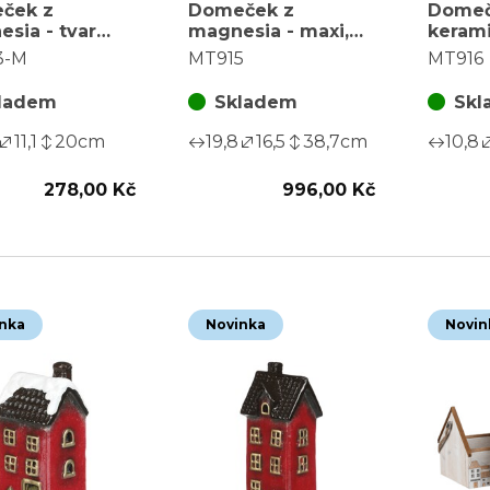
ček z
Domeček z
Dome
sia - tvar
magnesia - maxi,
kerami
s mašlí, LED
patrový, LED
patrov
3-M
MT915
MT916
., vel. M,
osvětl., zelený
osvětl
ný
ladem
Skladem
Skl
11,1
20
cm
19,8
16,5
38,7
cm
10,8
278,00 Kč
996,00 Kč
nka
Novinka
Novin