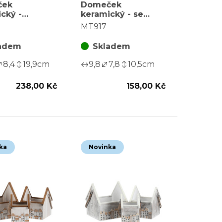
ček
Domeček
cký -
keramický - se
ý, LED
snehulákem, LED
MT917
., červený
osvětl., červený
adem
Skladem
8,4
19,9
cm
9,8
7,8
10,5
cm
238,00 Kč
158,00 Kč
ka
Novinka