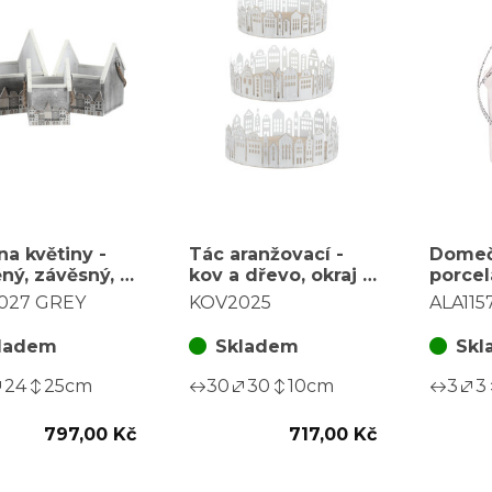
na květiny -
Tác aranžovací -
Dome
ný, závěsný, s
kov a dřevo, okraj z
porcel
ky, šedý,
domečků, bílý, cena
závěsn
027 GREY
KOV2025
ALA115
za sadu 3 ks
za sadu 3 ks
barva 
ladem
Skladem
Skl
24
25
cm
30
30
10
cm
3
3
797,00 Kč
717,00 Kč