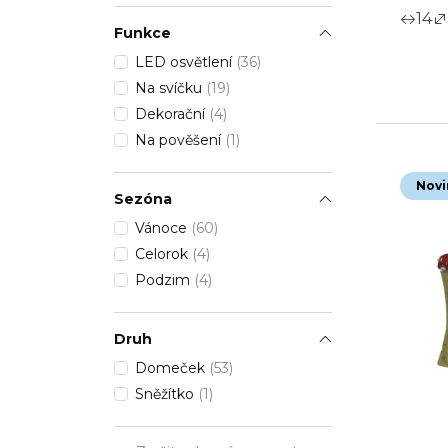
14
Funkce
LED osvětlení
(36)
Na svíčku
(19)
Dekorační
(4)
Na pověšení
(1)
Novi
Sezóna
Vánoce
(60)
Celorok
(4)
Podzim
(4)
Druh
Domeček
(53)
Sněžítko
(1)