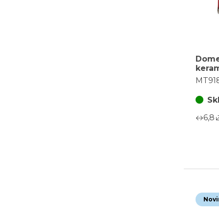
Dome
keram
patro
MT91
osvět
Sk
6,8
Novi