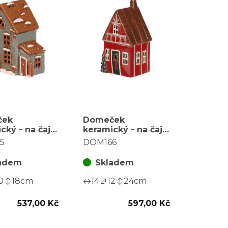
ček
Domeček
cký - na čaj.
keramický - na čaj.
, se sněhem,
svíčku, vánoční,
5
DOM166
ý
červený
adem
Skladem
0
18
cm
14
12
24
cm
537,00 Kč
597,00 Kč