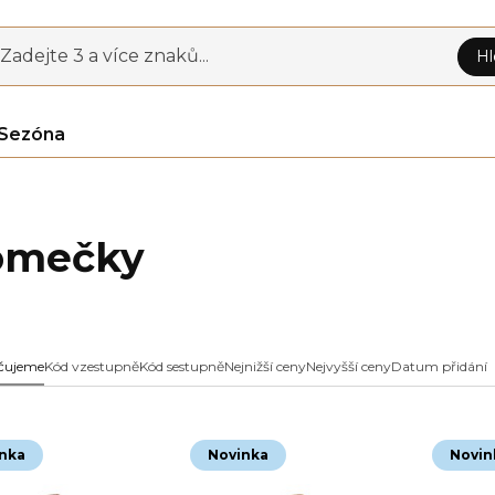
Zadejte 3 a více znaků...
Hl
Sezóna
omečky
čujeme
Kód vzestupně
Kód sestupně
Nejnižší ceny
Nejvyšší ceny
Datum přidání
nka
Novinka
Novin