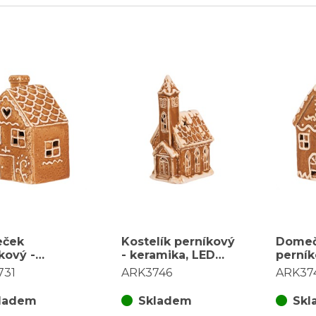
ček
Kostelík perníkový
Dome
kový -
- keramika, LED
perník
ika, LED
osvětlení, hnědý
kerami
731
ARK3746
ARK37
lení, hnědý
osvětl
ladem
Skladem
Skl