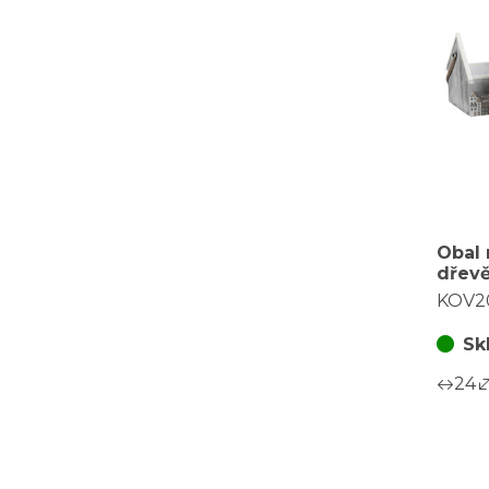
Obal 
dřevě
domeč
KOV2
cena 
Sk
24