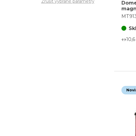
Zrušit vybrané parametry
Dome
magne
věže 
MT91
osvětl
zele
Sk
10,6
Novi