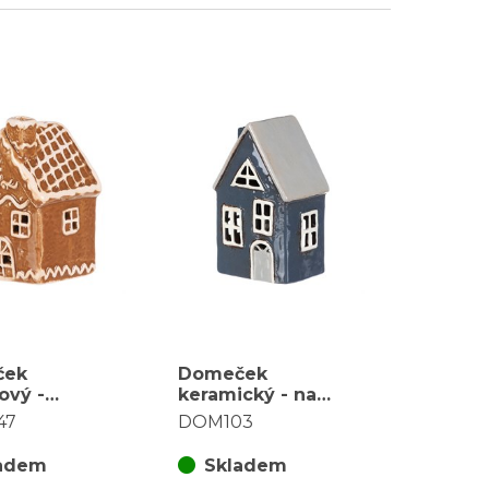
ček
Domeček
ový -
keramický - na
ka, LED
čajovou svíčku,
47
DOM103
ení, hnědý
modro-šedý
adem
Skladem