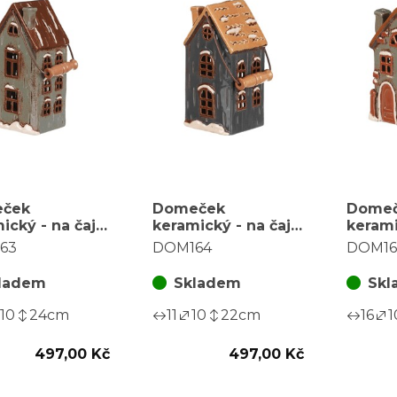
ček
Domeček
Dome
ický - na čaj.
keramický - na čaj.
kerami
u, patrový s
svíčku, patrový s
svíčku
63
DOM164
DOM16
kem, zelený
poutkem, modrý
zelen
ladem
Skladem
Skl
10
24
cm
11
10
22
cm
16
1
497,00 Kč
497,00 Kč