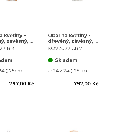
a květiny -
Obal na květiny -
ý, závěsný, s
dřevěný, závěsný, s
ky, hnědý,
domečky, krémový,
27 BR
KOV2027 CRM
a sadu 3 ks
cena za sadu 3 ks
adem
Skladem
24
25
cm
24
24
25
cm
797,00 Kč
797,00 Kč