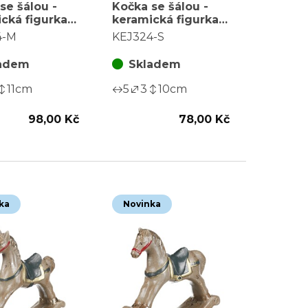
se šálou -
Kočka se šálou -
cká figurka,
keramická figurka,
, červeno-bílý
vel. S, červeno-bílý
4-M
KEJ324-S
adem
Skladem
11
cm
5
3
10
cm
98,00 Kč
78,00 Kč
ka
Novinka