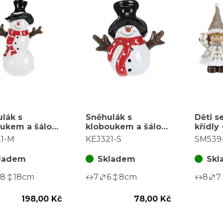
lák s
Sněhulák s
Děti s
ukem a šálou
kloboukem a šálou
křídly 
amická figurka,
- keramická figurka,
béžové, 
21-M
KEJ321-S
SM539
M
vel. S
2, cena
ladem
Skladem
Skl
8
18
cm
7
6
8
cm
8
7
198,00 Kč
78,00 Kč