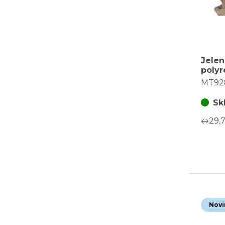
Jelen
polyr
figurk
MT92
hněd
pozl
Sk
29,
Novi