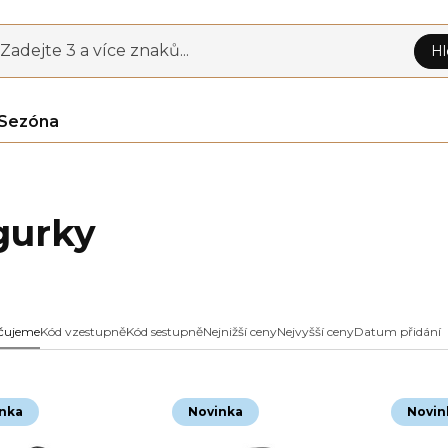
Zadejte 3 a více znaků...
Hl
Sezóna
gurky
čujeme
Kód vzestupně
Kód sestupně
Nejnižší ceny
Nejvyšší ceny
Datum přidání
nka
Novinka
Novin