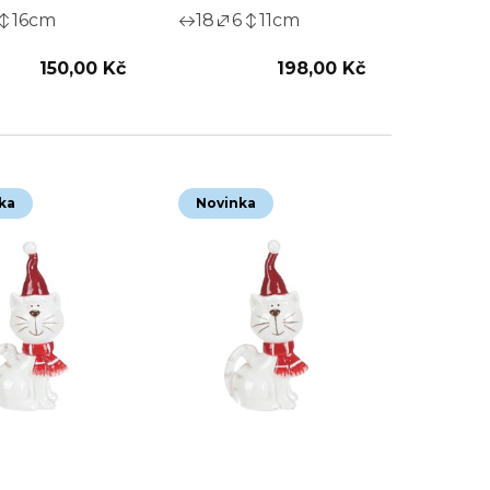
16
cm
18
6
11
cm
150,00 Kč
198,00 Kč
ka
Novinka