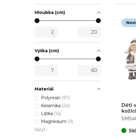
Hloubka (cm)
Novi
Výška (cm)
Materiál
Polyresin
(97)
Děti
Keramika
(24)
kožic
Látka
(16)
vel. 
SM54
Magnesium
(9)
cena 
Skrýt
Sk