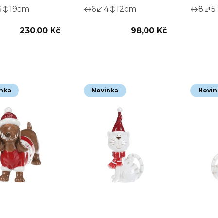
6
19
cm
6
4
12
cm
8
5
230,00 Kč
98,00 Kč
nka
Novinka
Novin