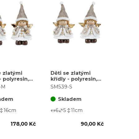
e zlatými
Děti se zlatými
- polyresin,
křídly - polyresin,
vel. M, mix
béžové, vel. S, mix
-M
SM539-S
 za 1 ks
2, cena za 1 ks
adem
Skladem
16
cm
6
5
11
cm
178,00 Kč
90,00 Kč