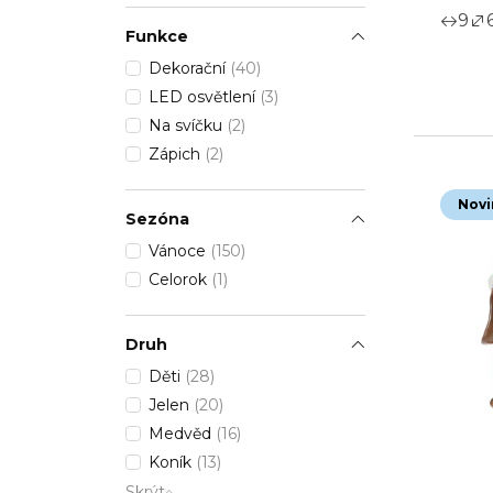
9
Funkce
Dekorační
(40)
LED osvětlení
(3)
Na svíčku
(2)
Zápich
(2)
Novi
Sezóna
Vánoce
(150)
Celorok
(1)
Druh
Děti
(28)
Jelen
(20)
Medvěd
(16)
Koník
(13)
Skrýt