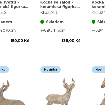
e svetru -
Kočka se šálou -
Kočka 
ická figurka,
keramická figurka,
kerami
S, červeno-
vel. L, červeno-bílý
vel. M
3-S
KEJ324-L
KEJ32
ý
ladem
Skladem
Skl
4
10
cm
8
5
16
cm
6
4
150,00 Kč
138,00 Kč
nka
Novinka
Novin