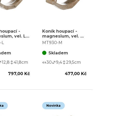
houpací -
Koník houpací -
ium, vel. L,
magnesium, vel. M,
 s
hnědý s
-L
MT930-M
cením
pozlacením
adem
Skladem
12,8
41,8
cm
30
9,4
29,5
cm
797,00 Kč
477,00 Kč
ka
Novinka