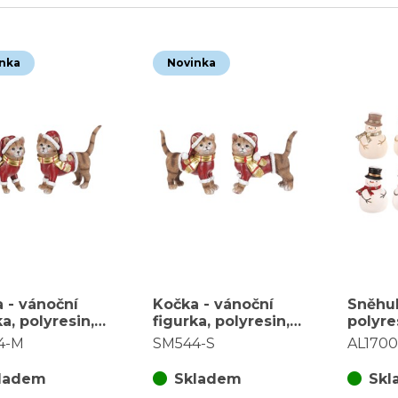
nka
Novinka
 - vánoční
Kočka - vánoční
Sněhul
ka, polyresin,
figurka, polyresin,
polyre
M, červeno-
vel. S, červeno-
figurk
4-M
SM544-S
AL1700
, mix 2, cena
hnědá, mix 2, cena
druhů,
s
za 1 ks
ladem
Skladem
Skl