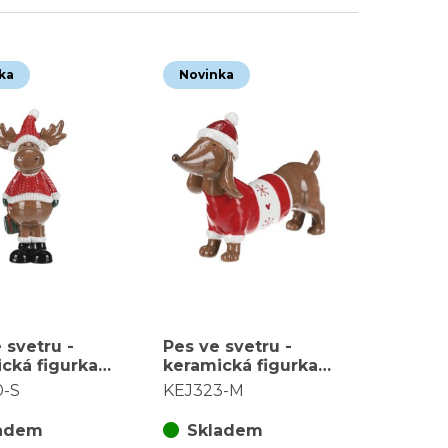
ka
Novinka
 svetru -
Pes ve svetru -
cká figurka,
keramická figurka,
, červeno-
vel. M, červeno-
0-S
KEJ323-M
hnědý
adem
Skladem