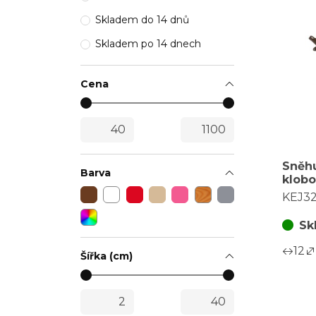
Skladem do 14 dnů
Skladem po 14 dnech
Cena
Sněhu
Barva
klobo
- ker
KEJ3
vel. 
Sk
12
Šířka (cm)