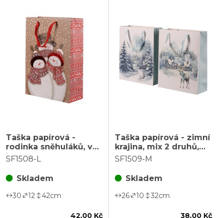
Taška papírová -
Taška papírová - zimní
rodinka sněhuláků, vel.
krajina, mix 2 druhů,
L
vel. M, cena za 1 ks
SF1508-L
SF1509-M
Skladem
Skladem
30
12
42
cm
26
10
32
cm
42,00 Kč
38,00 Kč