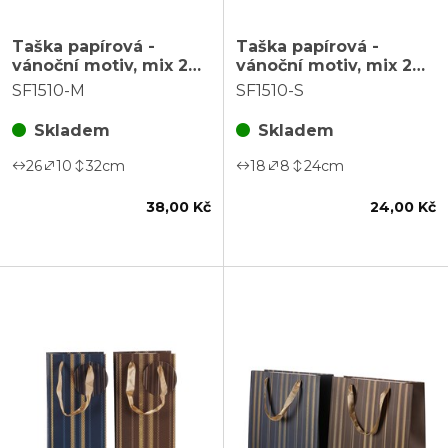
Taška papírová -
Taška papírová -
vánoční motiv, mix 2
vánoční motiv, mix 2
druhů, vel. M, cena za 1
druhů, vel. S, cena za 1
SF1510-M
SF1510-S
ks
ks
Skladem
Skladem
26
10
32
cm
18
8
24
cm
38,00 Kč
24,00 Kč