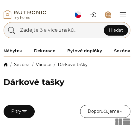
Zadejte 3 a více znaků...
Hledat
Nábytek
Dekorace
Bytové doplňky
Sezóna
Sezóna
Vánoce
Dárkové tašky
Dárkové tašky
Doporučujeme
Filtry