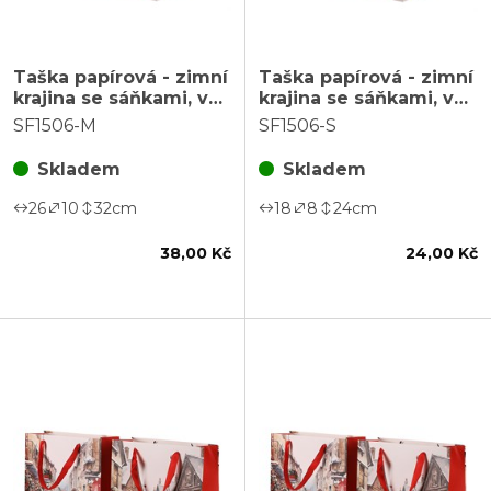
Taška papírová - zimní
Taška papírová - zimní
krajina se sáňkami, vel.
krajina se sáňkami, vel.
M
S
SF1506-M
SF1506-S
Skladem
Skladem
26
10
32
cm
18
8
24
cm
38,00 Kč
24,00 Kč