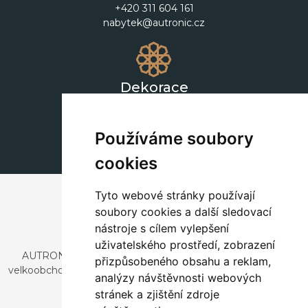
+420 311 604 161
nabytek@autronic.cz
Dekorace
+420 311 604 182
dekorace@autronic.cz
Používáme soubory
cookies
Tyto webové stránky používají
soubory cookies a další sledovací
nástroje s cílem vylepšení
uživatelského prostředí, zobrazení
AUTRONIC, s.r.o. je společnost zabývající se dovozem a
přizpůsobeného obsahu a reklam,
velkoobchodním prodejem designového i stylového nábytku
analýzy návštěvnosti webových
a dekorací.
stránek a zjištění zdroje