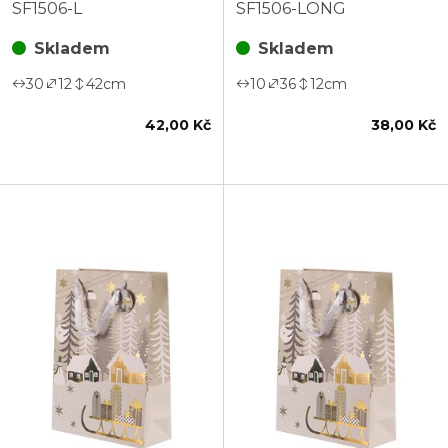
L
sáňkami
SF1506-L
SF1506-LONG
Skladem
Skladem
30
12
42
cm
10
36
12
cm
42,00 Kč
38,00 Kč