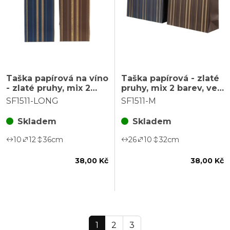
Taška papírová na víno
Taška papírová - zlaté
- zlaté pruhy, mix 2
pruhy, mix 2 barev, vel.
barev, cena za 1 ks
M, cena za 1 ks
SF1511-LONG
SF1511-M
Skladem
Skladem
10
12
36
cm
26
10
32
cm
38,00 Kč
38,00 Kč
1
2
3