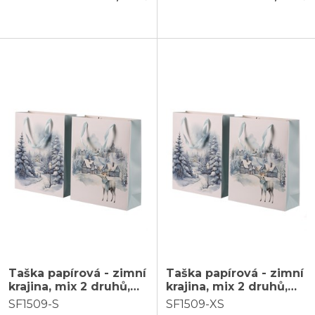
Taška papírová - zimní
Taška papírová - zimní
krajina, mix 2 druhů,
krajina, mix 2 druhů,
vel. S, cena za 1 ks
vel. XS, cena za 1 ks
SF1509-S
SF1509-XS