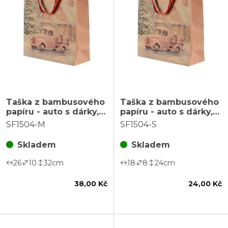
Taška z bambusového
Taška z bambusového
papíru - auto s dárky,
papíru - auto s dárky,
barva hnědá, vel. M
barva hnědá, vel. S
SF1504-M
SF1504-S
Skladem
Skladem
26
10
32
cm
18
8
24
cm
38,00 Kč
24,00 Kč