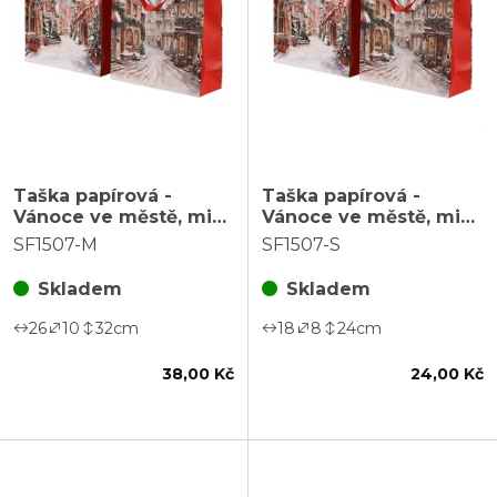
Taška papírová -
Taška papírová -
Vánoce ve městě, mix
Vánoce ve městě, mix
2 druhů, vel. M, cena
2 druhů, vel. S, cena za
SF1507-M
SF1507-S
za 1 ks
1 ks
Skladem
Skladem
26
10
32
cm
18
8
24
cm
38,00 Kč
24,00 Kč