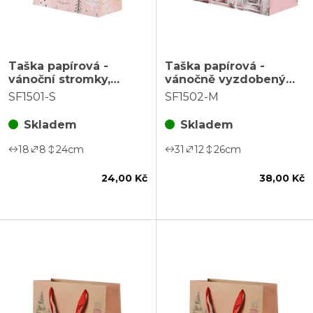
Taška papírová -
Taška papírová -
vánoční stromky,
vánočně vyzdobený
růžová, vel. S
domek, růžová, vel. M
SF1501-S
SF1502-M
Skladem
Skladem
18
8
24
cm
31
12
26
cm
24,00 Kč
38,00 Kč