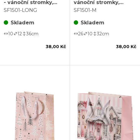
- vánoční stromky,
vánoční stromky,
růžová
růžová, vel. M
SF1501-LONG
SF1501-M
Skladem
Skladem
10
12
36
cm
26
10
32
cm
38,00 Kč
38,00 Kč