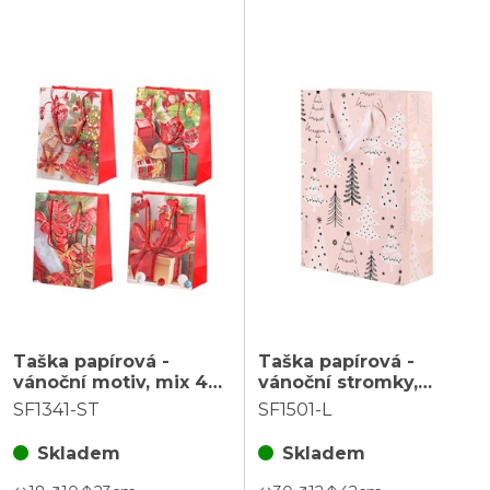
Taška papírová -
Taška papírová -
vánoční motiv, mix 4
vánoční stromky,
druhů, cena za 1 ks
růžová, vel. L
SF1341-ST
SF1501-L
Skladem
Skladem