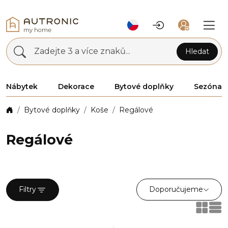
Zadejte 3 a více znaků...
Hledat
Nábytek
Dekorace
Bytové doplňky
Sezóna
Bytové doplňky
Koše
Regálové
Regálové
Doporučujeme
Filtry