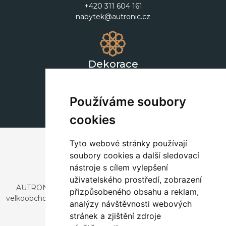
+420 311 604 161
nabytek@autronic.cz
Dekorace
+420 311 604 182
dekorace@autronic.cz
Používáme soubory
cookies
Tyto webové stránky používají
soubory cookies a další sledovací
nástroje s cílem vylepšení
uživatelského prostředí, zobrazení
AUTRONIC, s.r.o. je společnost zabývající se dovozem a
přizpůsobeného obsahu a reklam,
velkoobchodním prodejem designového i stylového nábytku
analýzy návštěvnosti webových
a dekorací.
stránek a zjištění zdroje