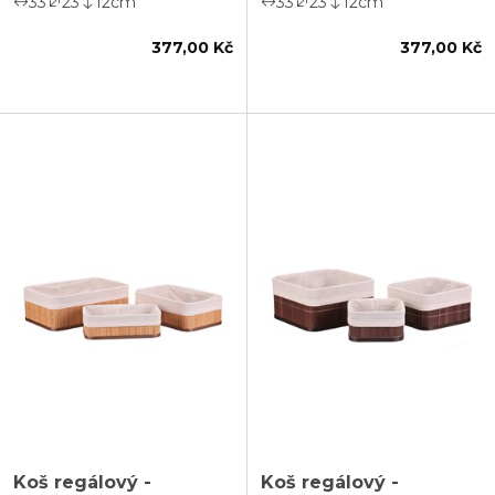
33
23
12
cm
33
23
12
cm
377,00 Kč
377,00 Kč
Koš regálový -
Koš regálový -