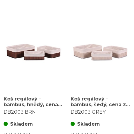
Koš regálový -
Koš regálový -
bambus, hnědý, cena
bambus, šedý, cena za
za sadu 3 ks
sadu 3 ks
DB2003 BRN
DB2003 GREY
Skladem
Skladem