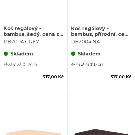
Koš regálový -
Koš regálový -
bambus, šedý, cena za
bambus, přírodní, cena
sadu 3 ks
za sadu 3 ks
DB2004 GREY
DB2004 NAT
Skladem
Skladem
23
23
12
cm
23
23
12
cm
317,00 Kč
317,00 Kč