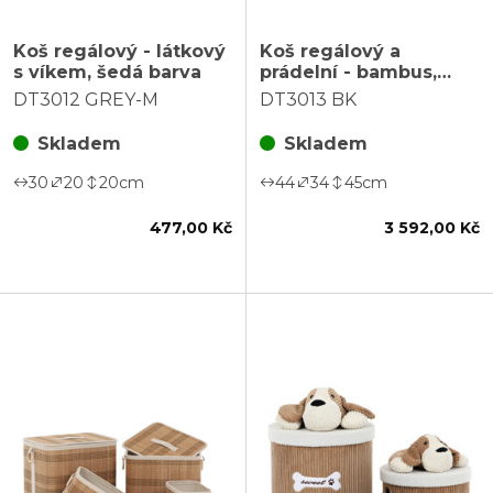
Koš regálový - látkový
Koš regálový a
s víkem, šedá barva
prádelní - bambus,
černý, cena za sadu 6
DT3012 GREY-M
DT3013 BK
ks
Skladem
Skladem
30
20
20
cm
44
34
45
cm
477,00 Kč
3 592,00 Kč