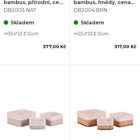
bambus, přírodní, cena
bambus, hnědý, cena
za sadu 3 ks
za sadu 3 ks
DB2003 NAT
DB2004 BRN
Skladem
Skladem
33
23
12
cm
23
23
12
cm
377,00 Kč
317,00 Kč