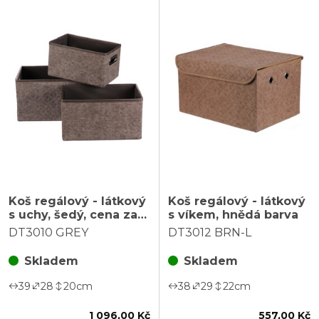
Koš regálový - látkový
Koš regálový - látkový
s uchy, šedý, cena za
s víkem, hnědá barva
sadu 3 ks
DT3010 GREY
DT3012 BRN-L
Skladem
Skladem
39
28
20
cm
38
29
22
cm
1 096,00 Kč
557,00 Kč