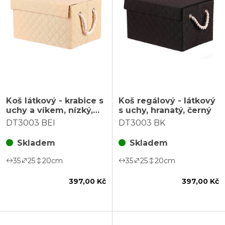
Koš látkový - krabice s
Koš regálový - látkový
uchy a víkem, nízký,
s uchy, hranatý, černý
béžový
DT3003 BEI
DT3003 BK
Skladem
Skladem
35
25
20
cm
35
25
20
cm
397,00 Kč
397,00 Kč