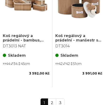
Koš regálový a
Koš regálový a
prádelní - bambus,
prádelní - manšestr s
přírodní, cena za sadu
pejskem, hnědý, cena
DT3013 NAT
DT3014
6 ks
za sadu 3 ks
Skladem
Skladem
44
34
45
cm
42
42
51
cm
3 592,00 Kč
3 991,00 Kč
1
2
3