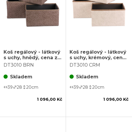
Koš regálový - látkový
Koš regálový - látkový
s uchy, hnědý, cena za
s uchy, krémový, cena
sadu 3 ks
za sadu 3 ks
DT3010 BRN
DT3010 CRM
Skladem
Skladem
39
28
20
cm
39
28
20
cm
1 096,00 Kč
1 096,00 Kč