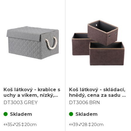
Koš látkový - krabice s
Koš látkový - skládací,
uchy a víkem, nízký,
hnědý, cena za sadu 3
šedý
ks
DT3003 GREY
DT3006 BRN
Skladem
Skladem
35
25
20
cm
39
28
20
cm