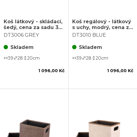
Koš látkový - skládací,
Koš regálový - látkový
šedý, cena za sadu 3
s uchy, modrý, cena za
ks
sadu 3 ks
DT3006 GREY
DT3010 BLUE
Skladem
Skladem
39
28
20
cm
39
28
20
cm
1 096,00 Kč
1 096,00 Kč