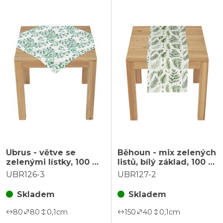
Ubrus - větve se
Běhoun - mix zelených
zelenými lístky, 100 %
listů, bílý základ, 100 %
polyester, 80 x 80 cm
polyester, 40 x 150 cm
UBR126-3
UBR127-2
Skladem
Skladem
80
80
0,1
cm
150
40
0,1
cm