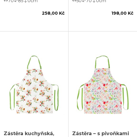
70
85
0
cm
50
70
0
cm
258,00 Kč
198,00 Kč
Zástěra kuchyňská,
Zástěra – s pivoňkami