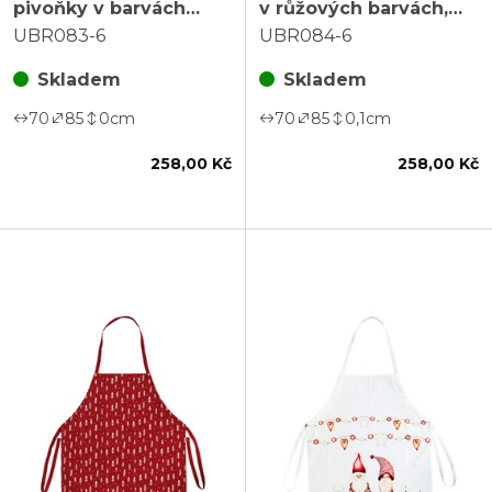
pivoňky v barvách
v růžových barvách,
pozdního léta. 100%
100% bavlna
UBR083-6
UBR084-6
bavlna.
Skladem
Skladem
70
85
0
cm
70
85
0,1
cm
258,00 Kč
258,00 Kč