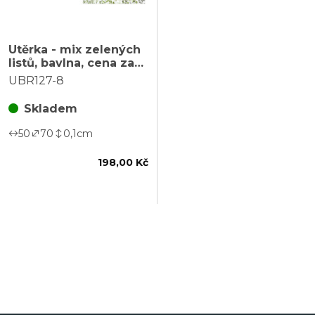
Utěrka - mix zelených
listů, bavlna, cena za
sadu 2 ks v mixu
UBR127-8
Skladem
50
70
0,1
cm
198,00 Kč