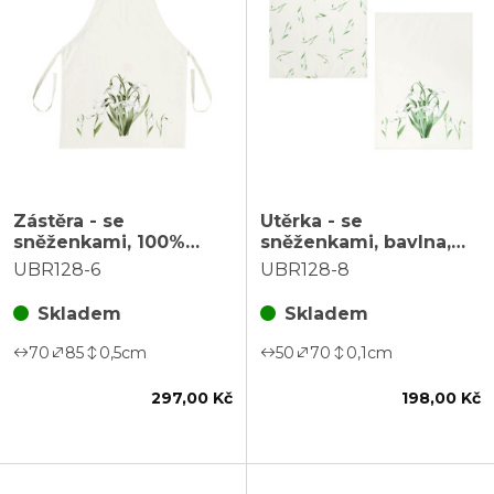
Zástěra - se
Utěrka - se
sněženkami, 100%
sněženkami, bavlna,
bavlna, 70 x 85 cm
cena za 2 ks v mixu
UBR128-6
UBR128-8
Skladem
Skladem
70
85
0,5
cm
50
70
0,1
cm
297,00 Kč
198,00 Kč