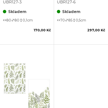
80 x 80 cm
85 cm
UBR127-3
UBR127-6
Skladem
Skladem
80
80
0,1
cm
70
85
0,5
cm
170,00 Kč
297,00 Kč