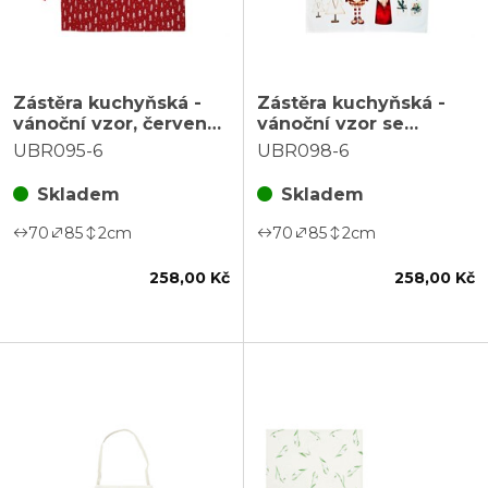
Zástěra kuchyňská -
Zástěra kuchyňská -
vánoční vzor, červená,
vánoční vzor se
100% bavlna
skřítky, bílá, 100%
UBR095-6
UBR098-6
bavlna
Skladem
Skladem
70
85
2
cm
70
85
2
cm
258,00 Kč
258,00 Kč