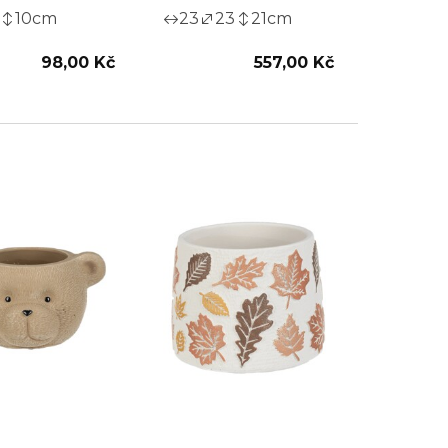
10
cm
23
23
21
cm
98,00 Kč
557,00 Kč