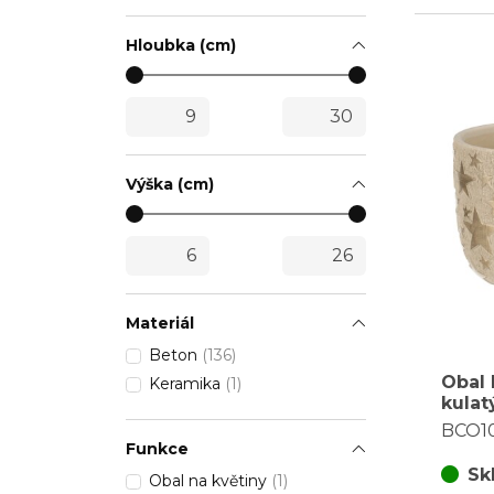
Hloubka (cm)
Výška (cm)
Materiál
Beton
(136)
Obal 
Keramika
(1)
kulat
vel. 
BCO1
zlatý
Funkce
Sk
Obal na květiny
(1)