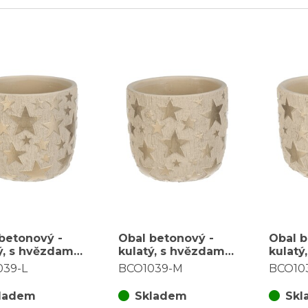
betonový -
Obal betonový -
Obal b
ý, s hvězdami,
kulatý, s hvězdami,
kulatý
L, krémovo-
vel. M, krémovo-
vel. S
039-L
BCO1039-M
BCO10
zlatý
zlatý
ladem
Skladem
Skl