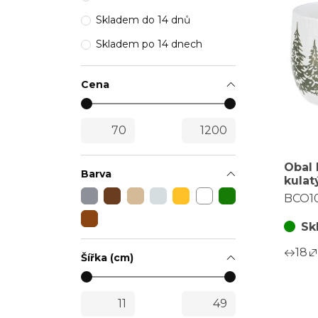
Skladem do 14 dnů
Skladem po 14 dnech
Cena
Obal 
Barva
kulat
vel. L
BCO1
zlatý
Sk
18
Šířka (cm)