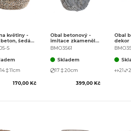
na květiny -
Obal betonový -
Obal b
 beton, šedá
imitace zkamenělé
dekor 
kůry, barva šedá
barva,
05-S
BMO3561
BMO35
3 ks
ladem
Skladem
Skl
14
11
cm
17
20
cm
21
2
170,00 Kč
399,00 Kč