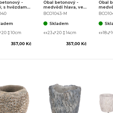
betonový -
Obal betonový -
Obal b
ý, s hvězdami,
medvědí hlava, vel.
medvěd
vo-zlatý,
M, barva hnědá
S, bar
040
BCO1043-M
BCO10
za sadu 2 ks
ladem
Skladem
Skl
20
10
cm
23
20
14
cm
18
1
357,00 Kč
357,00 Kč