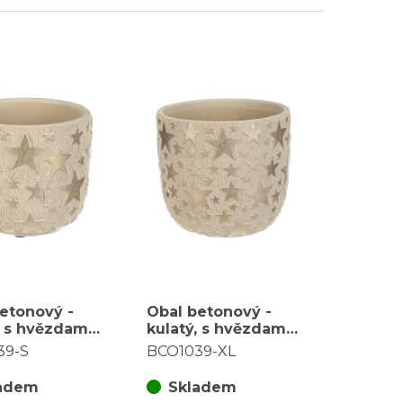
etonový -
Obal betonový -
, s hvězdami,
kulatý, s hvězdami,
, krémovo-
vel. XL, krémovo-
39-S
BCO1039-XL
zlatý
adem
Skladem