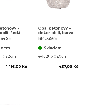
etonový -
Obal betonový -
obilí, šedá
dekor obilí, barva
 cena za sadu
šedo-zlatá
64 SET
BMO3568
adem
Skladem
1
22
cm
16
16
20
cm
1 116,00 Kč
437,00 Kč