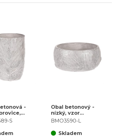
etonová -
Obal betonový -
orovice,
nízký, vzor
stříbrná
borovice, barva
89-S
BMO3590-L
stříbrná
adem
Skladem