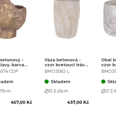
betonový -
Váza betonová -
Obal b
hlavy, barva
vzor kvetoucí trávy,
vzor b
no-zlatá
šedo-zlatá
barva 
574 COP
BMO3582-L
BMO35
ladem
Skladem
Skl
19
cm
15
26
cm
21
1
457,00 Kč
437,00 Kč