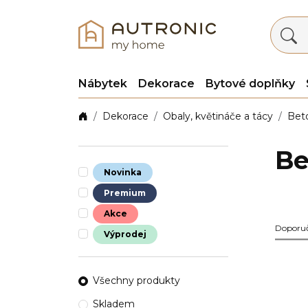
Nábytek
Dekorace
Bytové doplňky
Dekorace
Obaly, květináče a tácy
Bet
Be
Novinka
Premium
Akce
Doporu
Výprodej
Všechny produkty
Skladem