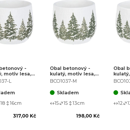
betonový -
Obal betonový -
Obal b
ý, motiv lesa,
kulatý, motiv lesa,
kulatý
, bílo-zelený,
vel. M, bílo-zelený,
vel. S,
037-L
BCO1037-M
BCO10
 odlesk
zlatý odlesk
zlatý 
ladem
Skladem
Skl
18
16
cm
15
15
13
cm
12
1
317,00 Kč
198,00 Kč