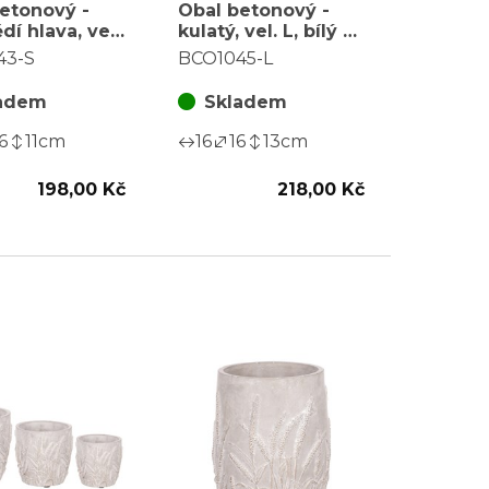
etonový -
Obal betonový -
í hlava, vel.
kulatý, vel. L, bílý s
va hnědá
motivem
43-S
BCO1045-L
barevného listí
adem
Skladem
6
11
cm
16
16
13
cm
198,00 Kč
218,00 Kč