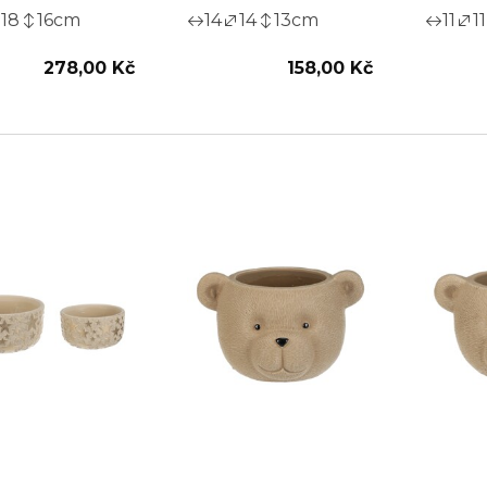
18
16
cm
14
14
13
cm
11
11
278,00 Kč
158,00 Kč