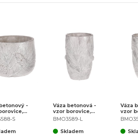
betonový -
Váza betonová -
Váza b
borovice,
vzor borovice,
vzor b
 stříbrná
barva stříbrná
barva 
588-S
BMO3589-L
BMO35
ladem
Skladem
Skl