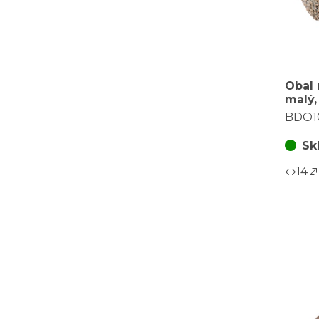
Obal 
malý,
barva
BDO1
Sk
14