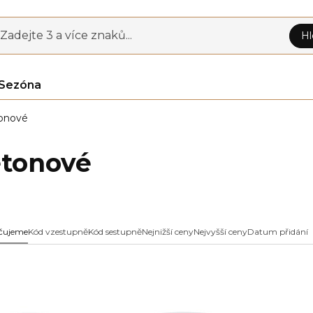
Zadejte 3 a více znaků...
Hl
Sezóna
onové
tonové
čujeme
Kód vzestupně
Kód sestupně
Nejnižší ceny
Nejvyšší ceny
Datum přidání