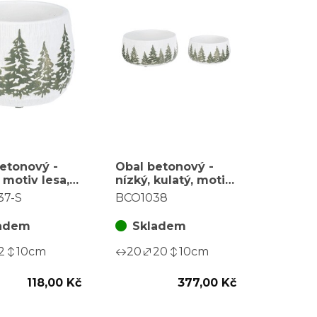
etonový -
Obal betonový -
, motiv lesa,
nízký, kulatý, motiv
 bílo-zelený,
lesa, cena za sadu
37-S
BCO1038
odlesk
2 ks
adem
Skladem
2
10
cm
20
20
10
cm
118,00 Kč
377,00 Kč