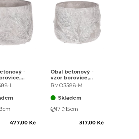
etonový -
Obal betonový -
orovice,
vzor borovice,
stříbrná
barva stříbrná
88-L
BMO3588-M
adem
Skladem
8
cm
17
15
cm
477,00 Kč
317,00 Kč