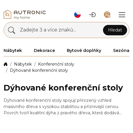
Zadejte 3 a více znaků...
Hledat
Nábytek
Dekorace
Bytové doplňky
Sezóna
Nábytek
Konferenční stoly
Dýhované konferenční stoly
Dýhované konferenční stoly
Dýhované konferenční stoly spojují přirozený vzhled
masivního dřeva s vysokou stabilitou a příznivější cenou.
Povrch tvoří kvalitní dýha z pravého dřeva, která dodává
každému stolu autentickou kresbu a elegantní vzhled. Jsou
vhodné do moderních i klasických interiérů a představují
praktické řešení pro obývací pokoje, kanceláře i komerční