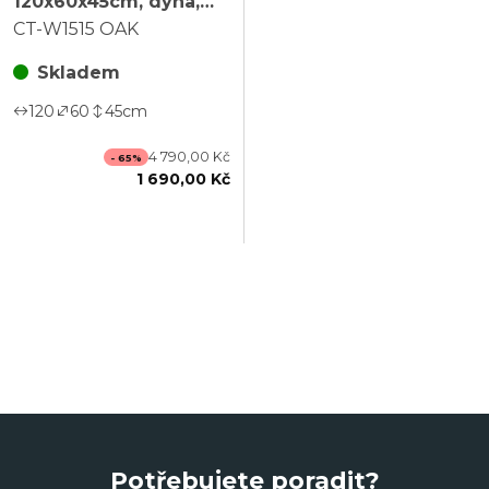
120x60x45cm, dýha,
dub, CT-W1515 OAK
CT-W1515 OAK
Skladem
120
60
45
cm
4 790,00 Kč
- 65%
1 690,00 Kč
Potřebujete poradit?