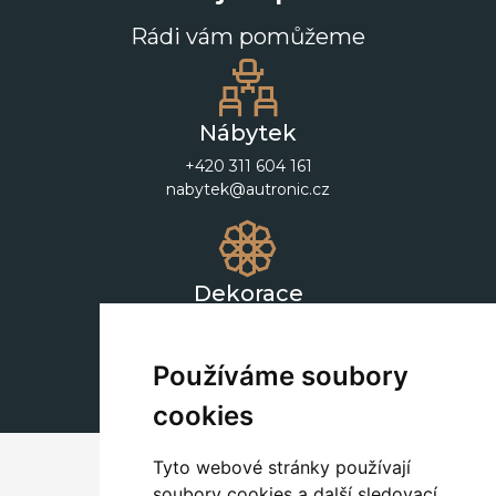
Rádi vám pomůžeme
Nábytek
+420 311 604 161
nabytek@autronic.cz
Dekorace
+420 311 604 182
dekorace@autronic.cz
Používáme soubory
cookies
Tyto webové stránky používají
soubory cookies a další sledovací