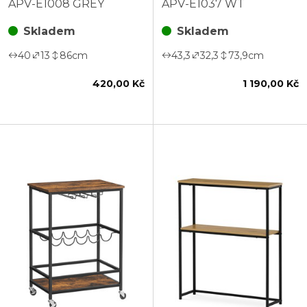
APV-E1008 GREY
APV-E1037 WT
Skladem
Skladem
40
13
86
cm
43,3
32,3
73,9
cm
420,00 Kč
1 190,00 Kč