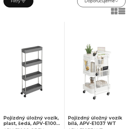
Doporučujeme
Filtry
naší nabídky.
Pojízdný úložný vozík,
Pojízdný úložný vozík
plast, šedá, APV-E1008
bílá, APV-E1037 WT
GREY