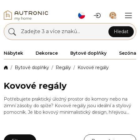
Zadejte 3 a více znaků...
Hledat
Nábytek
Dekorace
Bytové doplňky
Sezóna
Bytové doplňky
Regály
Kovové regály
Kovové regály
Potřebujete praktický úložný prostor do komory nebo na
zimní zásoby do spíže? Kovové regály jsou ideální a stylový
pomocník. Je libo kovový minimalistický design, hřejivou
kombinaci se dřevem nebo ozdobné křivky? Nabízíme
širokou škálu kovových regálů, z které si vybere každý. Pro
vykouzlení dokonale funkčního prostoru, doporučujeme
mrknout i na další designové doplňky a drobný nábytek z