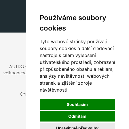
+420 311 604 182
dekorace@autronic.cz
Používáme soubory
cookies
Tyto webové stránky používají
soubory cookies a další sledovací
nástroje s cílem vylepšení
uživatelského prostředí, zobrazení
AUTRONIC, s.r.o. je společnost zabývající se dovozem a
přizpůsobeného obsahu a reklam,
velkoobchodním prodejem designového i stylového nábytku
analýzy návštěvnosti webových
a dekorací.
stránek a zjištění zdroje
Česká republika
návštěvnosti.
Chrustenice 270, 267 12 Loděnice u Berouna
Slovensko
Souhlasím
Nová 366, 032 02 Závažná Poruba
Odmítám
Upravit mé předvolby