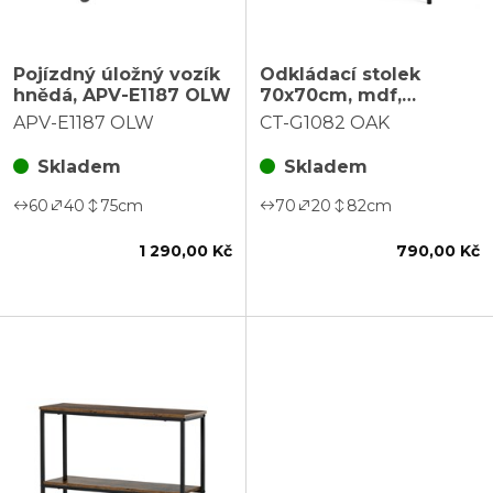
Pojízdný úložný vozík
Odkládací stolek
hnědá, APV-E1187 OLW
70x70cm, mdf,
přírodní, CT-G1082
APV-E1187 OLW
CT-G1082 OAK
OAK
Skladem
Skladem
60
40
75
cm
70
20
82
cm
1 290,00 Kč
790,00 Kč