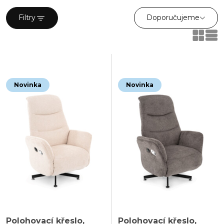
stolek vám zajistí možnost mít nezbytné drobnosti, jako je
ovladač nebo šálek kávy, v blízkosti křesla pro nerušený relax.
Doporučujeme
Filtry
Novinka
Novinka
Polohovací křeslo,
Polohovací křeslo,