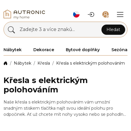
Zadejte 3 a více znaků...
Hledat
Nábytek
Dekorace
Bytové doplňky
Sezóna
Nábytek
Křesla
Křesla s elektrickým polohováním
Křesla s elektrickým
polohováním
Naše křesla s elektrickým polohováním vám umožní
snadným stiskem tlačítka najít svou ideální polohu pro
odpočinek. Ať už chcete mít nohy vysoko nebo se pohodlně
natáhnout, máte to vše pod kontrolou. Dopřejte si trochu
luxusu každý den a nechte se hýčkat. Vhodný odkládací