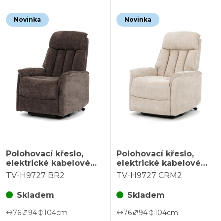
Novinka
Novinka
Polohovací křeslo,
Polohovací křeslo,
elektrické kabelové
elektrické kabelové
ovládání, hnědá, látka,
ovládání, béžová, látka,
TV-H9727 BR2
TV-H9727 CRM2
TV-H9727 BR2
TV-H9727 CRM2
Skladem
Skladem
76
94
104
cm
76
94
104
cm