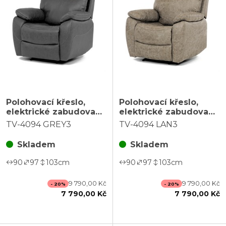
Polohovací křeslo,
Polohovací křeslo,
elektrické zabudované
elektrické zabudované
ovládání, šedá, látka
ovládání, béžová, látka
TV-4094 GREY3
TV-4094 LAN3
vintage, TV-4094
vintage, TV-4094
GREY3
LAN3
Skladem
Skladem
90
97
103
cm
90
97
103
cm
9 790,00 Kč
9 790,00 Kč
- 20%
- 20%
7 790,00 Kč
7 790,00 Kč