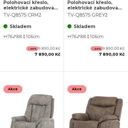
Polohovací křeslo,
Polohovací křeslo,
elektrické zabudované
elektrické zabudované
ovládání, béžová,
ovládání, šedá, látka,
TV-Q8575 CRM2
TV-Q8575 GREY2
látka, TV-Q8575 CRM2
TV-Q8575 GREY2
Skladem
Skladem
76
88
106
cm
76
88
106
cm
9 890,00 Kč
9 890,00 Kč
- 20%
- 20%
7 890,00 Kč
7 890,00 Kč
Akce
Akce