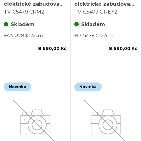
elektrické zabudované
elektrické zabudované
ovládání, krémová,
ovládání, šedá, látka,
TV-C5479 CRM2
TV-C5479 GREY2
látka, TV-C5479 CRM2
TV-C5479 GREY2
Skladem
Skladem
77
78
122
cm
77
78
122
cm
8 690,00 Kč
8 690,00 Kč
Novinka
Novinka