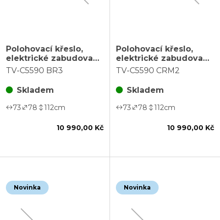
Polohovací křeslo,
Polohovací křeslo,
elektrické zabudované
elektrické zabudované
ovládání, funkce zero
ovládání, funkce zero
TV-C5590 BR3
TV-C5590 CRM2
gravity, hnědá, látka
gravity, béžová, látka,
vintage, TV-C5590 BR3
TV-C5590 CRM2
Skladem
Skladem
73
78
112
cm
73
78
112
cm
10 990,00 Kč
10 990,00 Kč
Novinka
Novinka