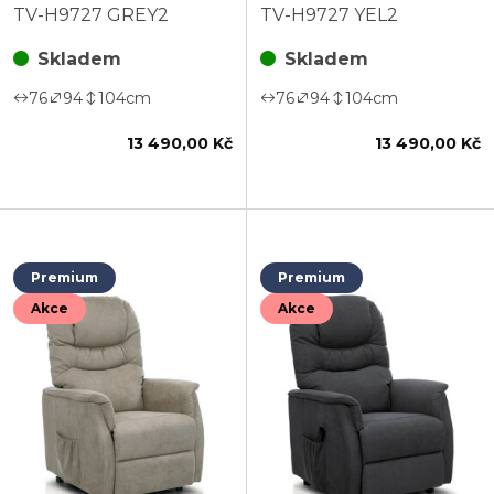
ovládání, šedá, látka,
ovládání, žlutá, látka,
TV-H9727 GREY2
TV-H9727 YEL2
TV-H9727 GREY2
TV-H9727 YEL2
Skladem
Skladem
76
94
104
cm
76
94
104
cm
13 490,00 Kč
13 490,00 Kč
Premium
Premium
Akce
Akce