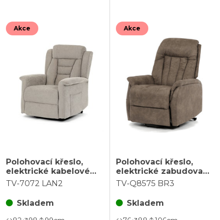
Akce
Akce
Polohovací křeslo,
Polohovací křeslo,
elektrické kabelové
elektrické zabudované
ovládání, béžová,
ovládání, hnědá, látka
TV-7072 LAN2
TV-Q8575 BR3
látka, TV-7072 LAN2
vintage, TV-Q8575 BR3
Skladem
Skladem