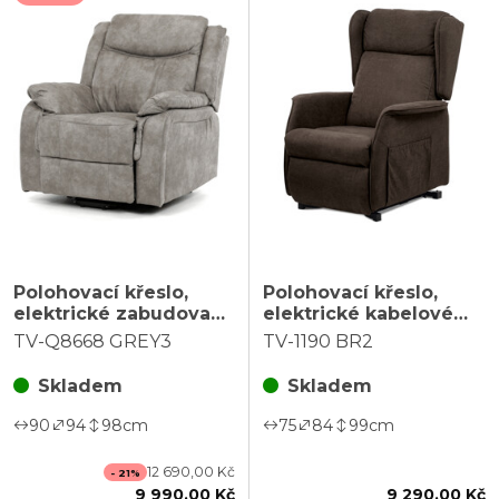
Polohovací křeslo,
Polohovací křeslo,
elektrické zabudované
elektrické kabelové
ovládání, šedá, látka
ovládání, hnědá, látka,
TV-Q8668 GREY3
TV-1190 BR2
vintage, TV-Q8668
TV-1190 BR2
GREY3
Skladem
Skladem
90
94
98
cm
75
84
99
cm
12 690,00 Kč
- 21%
9 990,00 Kč
9 290,00 Kč