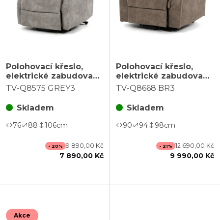
Polohovací křeslo,
Polohovací křeslo,
elektrické zabudované
elektrické zabudované
ovládání, šedá, látka
ovládání, hnědá, látka
TV-Q8575 GREY3
TV-Q8668 BR3
vintage, TV-Q8575
vintage, TV-Q8668
GREY3
BR3
Skladem
Skladem
76
88
106
cm
90
94
98
cm
9 890,00 Kč
12 690,00 Kč
- 20%
- 21%
7 890,00 Kč
9 990,00 Kč
Akce