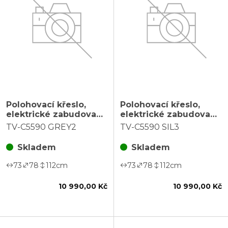
Polohovací křeslo,
Polohovací křeslo,
elektrické zabudované
elektrické zabudované
ovládání, funkce zero
ovládání, funkce zero
TV-C5590 GREY2
TV-C5590 SIL3
gravity, šedá, látka,
gravity, šedá, látka
TV-C5590 GREY2
vintage, TV-C5590 SIL3
Skladem
Skladem
73
78
112
cm
73
78
112
cm
10 990,00 Kč
10 990,00 Kč