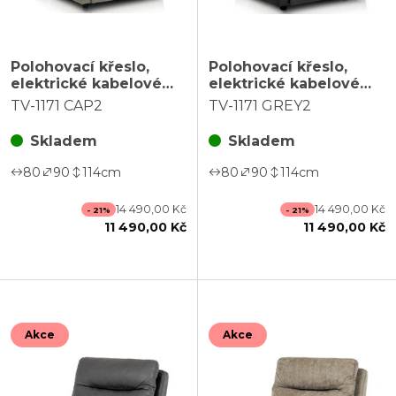
Polohovací křeslo,
Polohovací křeslo,
elektrické kabelové
elektrické kabelové
ovládání, béžová,
ovládání, šedá, látka,
TV-1171 CAP2
TV-1171 GREY2
látka, TV-1171 CAP2
TV-1171 GREY2
Skladem
Skladem
80
90
114
cm
80
90
114
cm
14 490,00 Kč
14 490,00 Kč
- 21%
- 21%
11 490,00 Kč
11 490,00 Kč
Akce
Akce