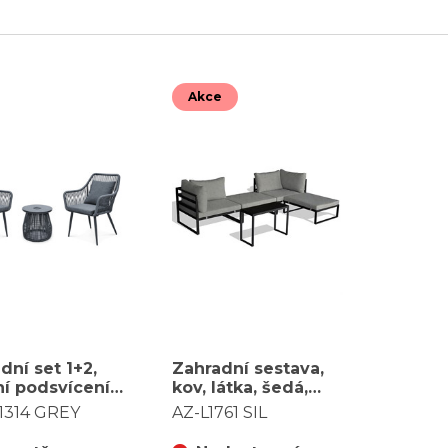
Akce
dní set 1+2,
Zahradní sestava,
ní podsvícení,
kov, látka, šedá,
šedá, AZS-
AZ-L1761 SIL
1314 GREY
AZ-L1761 SIL
 GREY