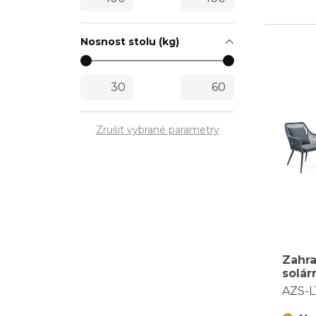
Nosnost stolu (kg)
Zrušit vybrané parametry
Zahra
solár
kov, 
AZS-L
L1314