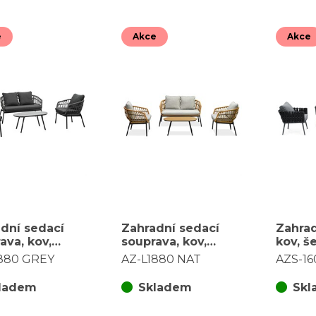
e
Akce
Akce
dní sedací
Zahradní sedací
Zahrad
ava, kov,
souprava, kov,
kov, š
atan, šedá,
polyratan, hnědá,
1604 
1880 GREY
AZ-L1880 NAT
AZS-1
1880 GREY
AZ-L1880 NAT
ladem
Skladem
Skl