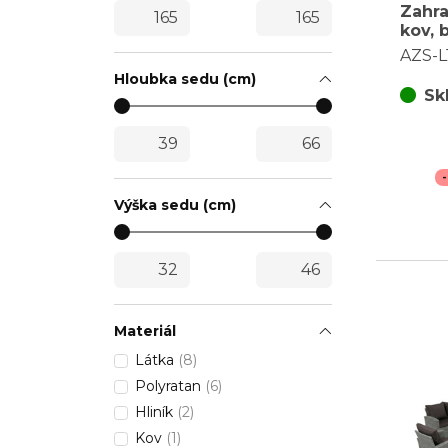
Zahra
kov, 
L191
AZS-L
Hloubka sedu (cm)
Sk
Výška sedu (cm)
Materiál
Látka
(8)
Polyratan
(6)
Hliník
(2)
Kov
(1)