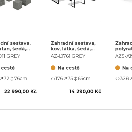
dní sestava,
Zahradní sestava,
Zahrad
atan, šedá,
kov, látka, šedá,
polyra
911 GREY
AZ-L1761 GREY
AZS-A
911 GREY
AZ-L1761 GREY
AZS-A1
 cestě
Na cestě
Na 
72
76
cm
176
75
65
cm
328
22 990,00 Kč
14 290,00 Kč