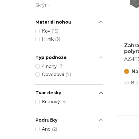
Skrýt
Materiál nohou
Kov
(15)
Hliník
(3)
Zahra
polyr
AZ-F1
Typ podnože
AZ-F1
4 nohy
(7)
Na
Obvodová
(7)
180
Tvar desky
Kruhový
(4)
Područky
Ano
(2)