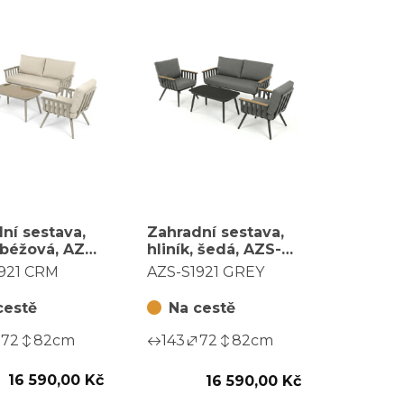
ní sestava,
Zahradní sestava,
, béžová, AZS-
hliník, šedá, AZS-
 CRM
S1921 GREY
921 CRM
AZS-S1921 GREY
cestě
Na cestě
72
82
cm
143
72
82
cm
16 590,00 Kč
16 590,00 Kč