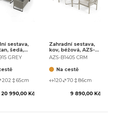
ní sestava,
Zahradní sestava,
tan, šedá,
kov, béžová, AZS-
1915 GREY
B1405 CRM
915 GREY
AZS-B1405 CRM
cestě
Na cestě
202
65
cm
120
70
86
cm
20 990,00 Kč
9 890,00 Kč