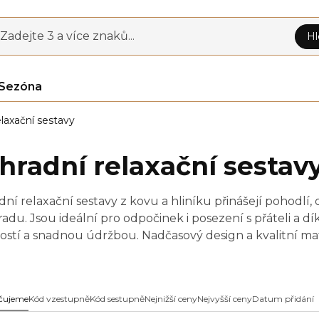
Zadejte 3 a více znaků...
Hl
Sezóna
elaxační sestavy
hradní relaxační sestav
ní relaxační sestavy z kovu a hliníku přinášejí pohodlí,
hradu. Jsou ideální pro odpočinek i posezení s přáteli a
ostí a snadnou údržbou. Nadčasový design a kvalitní mate
m venkovním prostoru.
čujeme
Kód vzestupně
Kód sestupně
Nejnižší ceny
Nejvyšší ceny
Datum přidání