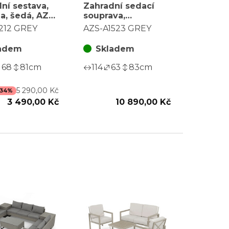
ní sestava,
Zahradní sedací
na, šedá, AZS-
souprava,
GREY
polyratan, šedá,
212 GREY
AZS-A1523 GREY
AZS-A1523 GREY
adem
Skladem
68
81
cm
114
63
83
cm
5 290,00 Kč
 34%
3 490,00 Kč
10 890,00 Kč