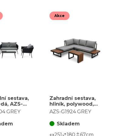
Akce
ní sestava,
Zahradní sestava,
edá, AZS-
hliník, polywood,
GREY
šedá, AZS-G1924
604 GREY
AZS-G1924 GREY
GREY
adem
Skladem
251
180
67
cm