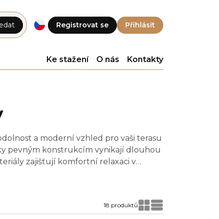
edat
Registrovat se
Přihlásit
Ke stažení
O nás
Kontakty
y
 odolnost a moderní vzhled pro vaši terasu
 díky pevným konstrukcím vynikají dlouhou
riály zajišťují komfortní relaxaci v
18 produktů