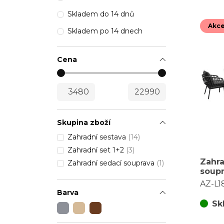
Skladem do 14 dnů
Akc
Skladem po 14 dnech
Cena
Skupina zboží
Zahradní sestava
(14)
Zahradní set 1+2
(3)
Zahra
Zahradní sedací souprava
(1)
soupr
polyr
AZ-L
AZ-L
Barva
Sk