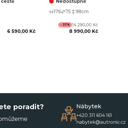
 cestě
Nedostupné
176
75
98
cm
14 290,00 Kč
- 37%
6 590,00 Kč
8 990,00 Kč
ete poradit?
Nábytek
+420 311 604 161
pomůžeme
nabytek@autronic.cz