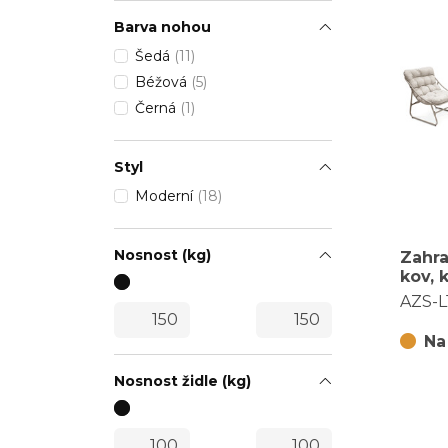
Barva nohou
Šedá
(11)
Béžová
(5)
Černá
(1)
Styl
Moderní
(18)
Nosnost (kg)
Zahra
kov, 
L121
AZS-L
Na
Nosnost židle (kg)