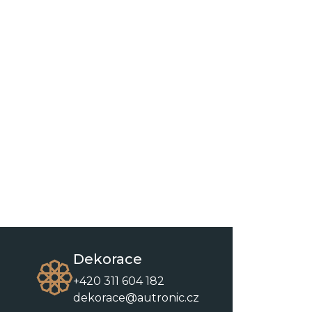
Dekorace
+420 311 604 182
dekorace@autronic.cz