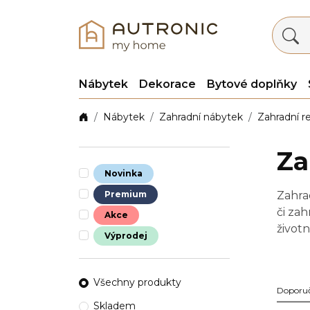
Nábytek
Dekorace
Bytové doplňky
Nábytek
Zahradní nábytek
Zahradní r
Za
Novinka
Premium
Zahrad
či za
Akce
životn
Výprodej
každé
Všechny produkty
Doporu
Skladem