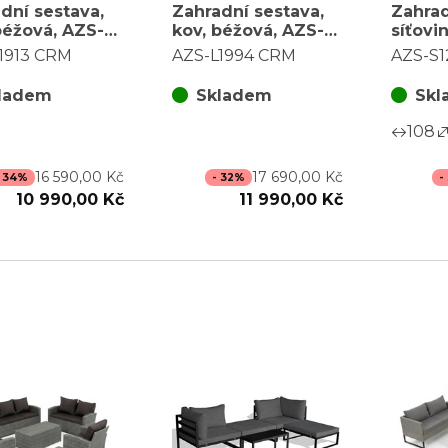
dní sestava,
Zahradní sestava,
Zahrad
béžová, AZS-
kov, béžová, AZS-
síťovi
3 CRM
L1994 CRM
S1212 
1913 CRM
AZS-L1994 CRM
AZS-S1
ladem
Skladem
Skl
108
16 590,00 Kč
17 690,00 Kč
- 34%
- 32%
-
10 990,00 Kč
11 990,00 Kč