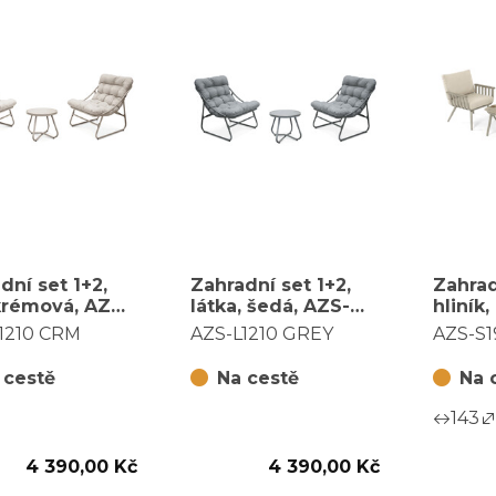
dní set 1+2,
Zahradní set 1+2,
Zahrad
krémová, AZS-
látka, šedá, AZS-
hliník
0 CRM
L1210 GREY
S1921
1210 CRM
AZS-L1210 GREY
AZS-S1
 cestě
Na cestě
Na 
143
4 390,00 Kč
4 390,00 Kč