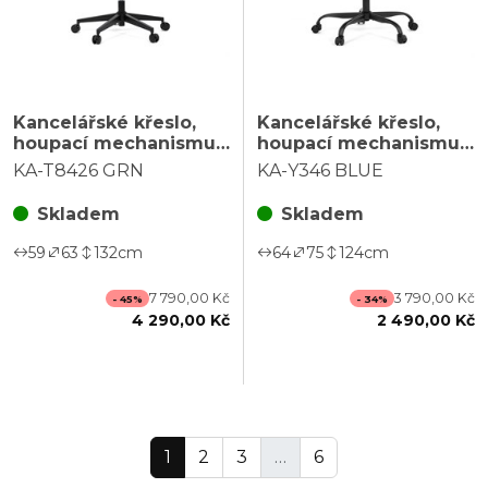
Kancelářské křeslo,
Kancelářské křeslo,
houpací mechanismus,
houpací mechanismus,
modrá ekokůže, KA-
modrá ekokůže, KA-
KA-T8426 GRN
KA-Y346 BLUE
T8426 GRN
Y346 BLUE
Skladem
Skladem
59
63
132
cm
64
75
124
cm
7 790,00 Kč
3 790,00 Kč
- 45%
- 34%
4 290,00 Kč
2 490,00 Kč
1
2
3
…
6