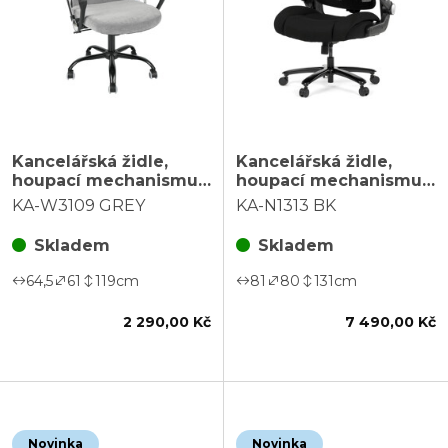
Kancelářská židle,
Kancelářská židle,
houpací mechanismus,
houpací mechanismus,
šedá látka, KA-W3109
černá látka, KA-N1313
KA-W3109 GREY
KA-N1313 BK
GREY
BK
Skladem
Skladem
64,5
61
119
cm
81
80
131
cm
2 290,00 Kč
7 490,00 Kč
Novinka
Novinka