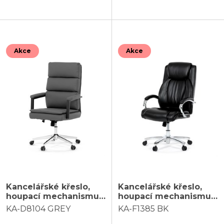
Akce
Akce
Kancelářské křeslo,
Kancelářské křeslo,
houpací mechanismus,
houpací mechanismus,
šedá ekokůže, KA-
černá ekokůže, KA-
KA-D8104 GREY
KA-F1385 BK
D8104 GREY
F1385 BK