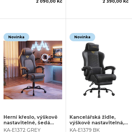
2 090,00 Kč
2 390,00 Kč
Novinka
Novinka
Herní křeslo, výškově
Kancelářská židle,
nastavitelné, šedá
výškově nastavitelná,
látka, KA-E1372 GREY
černá ekokůže, KA-
KA-E1372 GREY
KA-E1379 BK