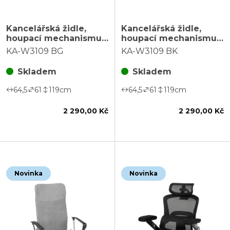
Kancelářská židle,
Kancelářská židle,
houpací mechanismus,
houpací mechanismus,
béžová látka, KA-
černá látka, KA-W3109
KA-W3109 BG
KA-W3109 BK
W3109 BG
BK
Skladem
Skladem
64,5
61
119
cm
64,5
61
119
cm
2 290,00 Kč
2 290,00 Kč
Novinka
Novinka