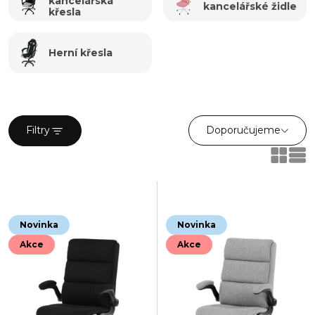
kancelářská
kancelářské židle
křesla
Herní křesla
Doporučujeme
Filtry
Novinka
Novinka
Akce
Akce