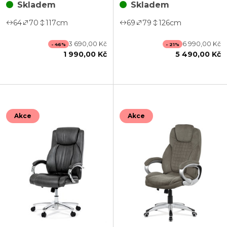
Skladem
Skladem
64
70
117
cm
69
79
126
cm
3 690,00 Kč
6 990,00 Kč
- 46%
- 21%
1 990,00 Kč
5 490,00 Kč
Akce
Akce