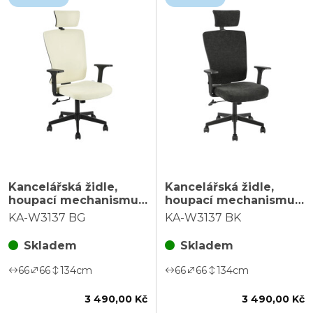
Kancelářská židle,
Kancelářská židle,
houpací mechanismus,
houpací mechanismus,
béžová látka, KA-
černá látka, KA-W3137
KA-W3137 BG
KA-W3137 BK
W3137 BG
BK
Skladem
Skladem
66
66
134
cm
66
66
134
cm
3 490,00 Kč
3 490,00 Kč