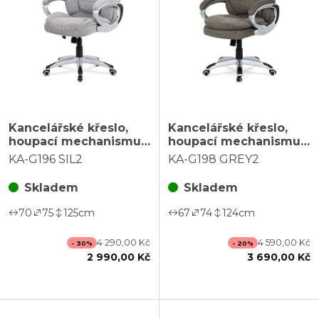
Kancelářské křeslo,
Kancelářské křeslo,
houpací mechanismus,
houpací mechanismus,
šedá, KA-G196 SIL2
šedá látka, KA-G198
KA-G196 SIL2
KA-G198 GREY2
GREY2
Skladem
Skladem
70
75
125
cm
67
74
124
cm
4 290,00 Kč
4 590,00 Kč
- 30%
- 20%
2 990,00 Kč
3 690,00 Kč