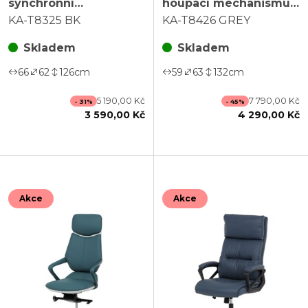
synchronní
houpací mechanismus,
mechanismus, černá
šedá ekokůže, KA-
KA-T8325 BK
KA-T8426 GREY
ekokůže, KA-T8325 BK
T8426 GREY
Skladem
Skladem
66
62
126
cm
59
63
132
cm
5 190,00 Kč
7 790,00 Kč
- 31%
- 45%
3 590,00 Kč
4 290,00 Kč
Akce
Akce