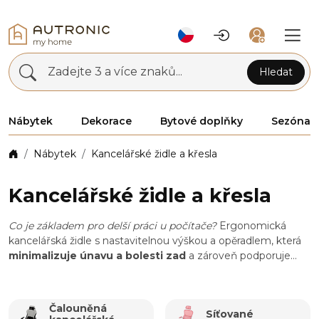
Zadejte 3 a více znaků...
Hledat
Nábytek
Dekorace
Bytové doplňky
Sezóna
Nábytek
Kancelářské židle a křesla
Kancelářské židle a křesla
Co je základem pro delší práci u počítače?
Ergonomická
kancelářská židle s nastavitelnou výškou a opěradlem, která
minimalizuje únavu a bolesti zad
a zároveň podporuje
správné držení těla
. Vysoce kvalitní materiály a konstrukce
zaručují, že vám židle bude dlouho sloužit. Doporučujeme ke
kancelářské židli vybrat i vhodný pracovní stůl pro
maximální
Čalouněná
Síťované
komfort.
Usaďte se pohodlně na celý den.