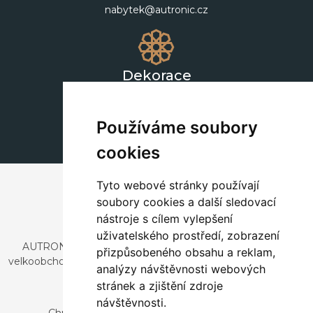
nabytek@autronic.cz
Dekorace
+420 311 604 182
dekorace@autronic.cz
Používáme soubory
cookies
Tyto webové stránky používají
soubory cookies a další sledovací
nástroje s cílem vylepšení
uživatelského prostředí, zobrazení
AUTRONIC, s.r.o. je společnost zabývající se dovozem a
přizpůsobeného obsahu a reklam,
velkoobchodním prodejem designového i stylového nábytku
analýzy návštěvnosti webových
a dekorací.
stránek a zjištění zdroje
Česká republika
návštěvnosti.
Chrustenice 270, 267 12 Loděnice u Berouna