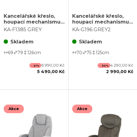
Kancelářské křeslo,
Kancelářské křeslo,
houpací mechanismus,
houpací mechanismus,
šedá ekokůže, KA-
šedá, KA-G196 GREY2
KA-F1385 GREY
KA-G196 GREY2
F1385 GREY
Skladem
Skladem
69
79
126
cm
70
75
125
cm
6 990,00 Kč
4 290,00 Kč
- 21%
- 30%
5 490,00 Kč
2 990,00 Kč
Akce
Akce