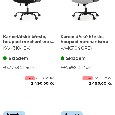
Kancelářské křeslo,
Kancelářské křeslo,
houpací mechanismus,
houpací mechanismus,
černá látka, KA-K3104
šedá látka, KA-K3104
KA-K3104 BK
KA-K3104 GREY
BK
GREY
Skladem
Skladem
67
68
114
cm
67
68
114
cm
3 290,00 Kč
3 290,00 Kč
- 24%
- 24%
2 490,00 Kč
2 490,00 Kč
Novinka
Novinka