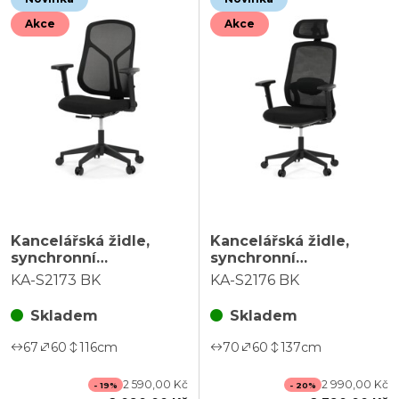
Akce
Akce
Kancelářská židle,
Kancelářská židle,
synchronní
synchronní
mechanismus, černá
mechanismus, černá
KA-S2173 BK
KA-S2176 BK
síťovina, KA-S2173 BK
síťovina, KA-S2176 BK
Skladem
Skladem
67
60
116
cm
70
60
137
cm
2 590,00 Kč
2 990,00 Kč
- 19%
- 20%