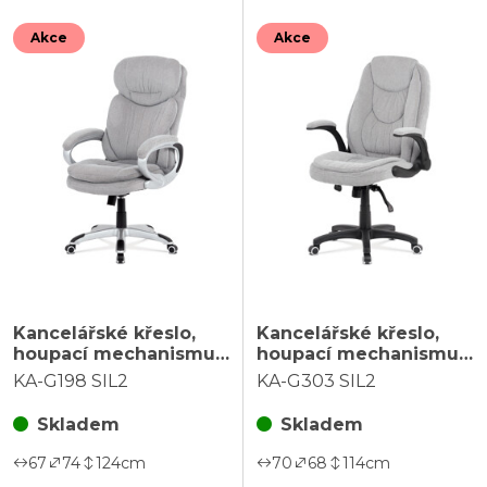
Akce
Akce
Kancelářské křeslo,
Kancelářské křeslo,
houpací mechanismus,
houpací mechanismus,
šedá látka, KA-G198
šedá látka, KA-G303
KA-G198 SIL2
KA-G303 SIL2
SIL2
SIL2
Skladem
Skladem
67
74
124
cm
70
68
114
cm