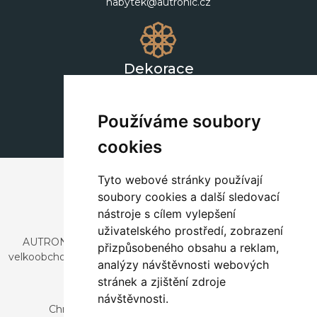
nabytek@autronic.cz
Dekorace
+420 311 604 182
dekorace@autronic.cz
Používáme soubory
cookies
Tyto webové stránky používají
soubory cookies a další sledovací
nástroje s cílem vylepšení
uživatelského prostředí, zobrazení
AUTRONIC, s.r.o. je společnost zabývající se dovozem a
přizpůsobeného obsahu a reklam,
velkoobchodním prodejem designového i stylového nábytku
analýzy návštěvnosti webových
a dekorací.
stránek a zjištění zdroje
Česká republika
návštěvnosti.
Chrustenice 270, 267 12 Loděnice u Berouna