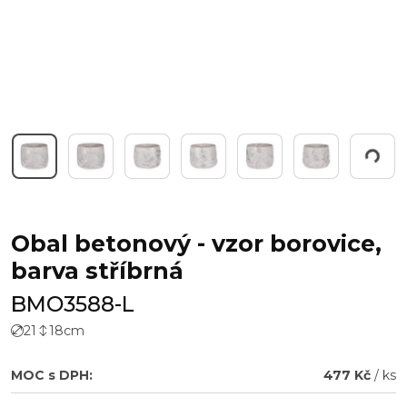
Pracuji...
Obal betonový - vzor borovice,
barva stříbrná
BMO3588-L
21
18
cm
MOC s DPH:
477 Kč
/ ks