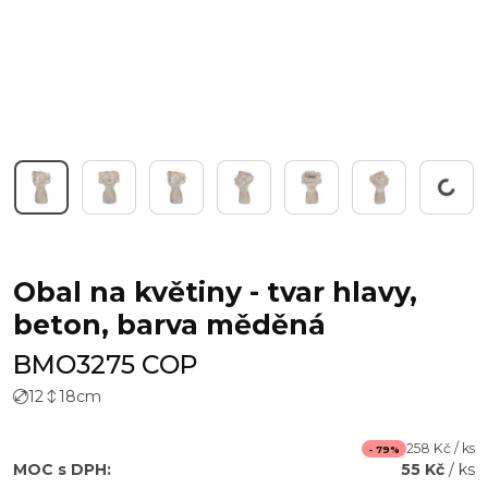
Pracuji...
Obal na květiny - tvar hlavy,
beton, barva měděná
BMO3275 COP
12
18
cm
258 Kč / ks
- 79%
MOC s DPH:
55 Kč
/ ks