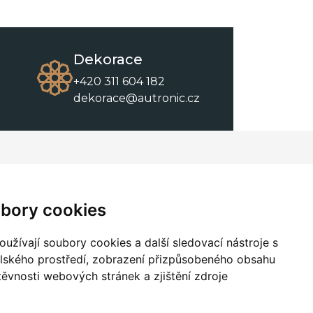
Dekorace
+420 311 604 182
dekorace@autronic.cz
O společnosti
O nákupu
Kontakty
Obchodní podmínky
bory cookies
O nás
Ke stažení
užívají soubory cookies a další sledovací nástroje s
elského prostředí, zobrazení přizpůsobeného obsahu
těvnosti webových stránek a zjištění zdroje