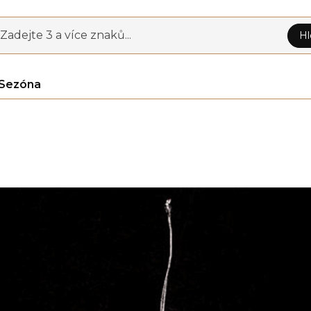
Zadejte 3 a více znaků...
Hl
Sezóna