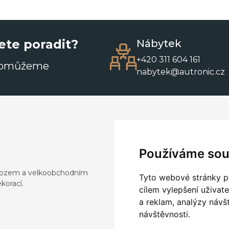
ete poradit?
Nábytek
+420 311 604 161
pomůžeme
nabytek@autronic.cz
Používáme sou
dovozem a velkoobchodním
Tyto webové stránky po
korací.
cílem vylepšení uživat
a reklam, analýzy návš
návštěvnosti.