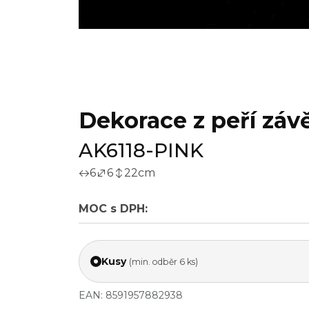
Dekorace z peří závě
AK6118-PINK
6
6
22
cm
MOC s DPH:
Kusy
(min. odběr 6 ks)
EAN: 8591957882938