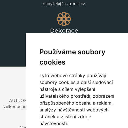
nabytek@autronic.cz
Dekorace
+420 311 604 182
dekorace@autronic.cz
Používáme soubory
cookies
Tyto webové stránky používají
soubory cookies a další sledovací
nástroje s cílem vylepšení
uživatelského prostředí, zobrazení
AUTRONIC, s.r.o. je společnost zabývající se dovozem a
přizpůsobeného obsahu a reklam,
velkoobchodním prodejem designového i stylového nábytku
analýzy návštěvnosti webových
a dekorací.
stránek a zjištění zdroje
Česká republika
návštěvnosti.
Chrustenice 270, 267 12 Loděnice u Berouna