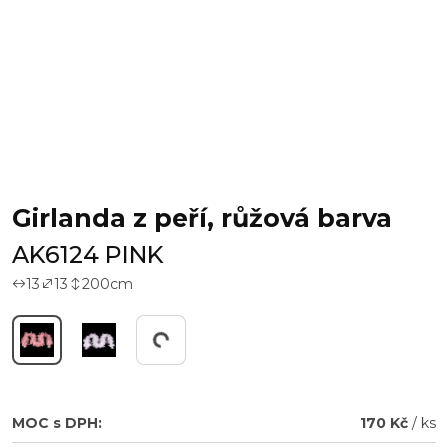
Girlanda z peří, růžová barva
AK6124 PINK
13
13
200
cm
Pracuji...
MOC s DPH:
170 Kč
/ ks