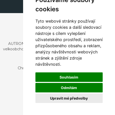
cookies
Tyto webové stránky používají
soubory cookies a další sledovací
nástroje s cílem vylepšení
uživatelského prostředí, zobrazení
AUTRONIC, s.r.o. je společnost zabývající se dovozem a
přizpůsobeného obsahu a reklam,
velkoobchodním prodejem designového i stylového nábytku
analýzy návštěvnosti webových
a dekorací.
stránek a zjištění zdroje
Česká republika
návštěvnosti.
Chrustenice 270, 267 12 Loděnice u Berouna
Slovensko
Souhlasím
Nová 366, 032 02 Závažná Poruba
Odmítám
Upravit mé předvolby