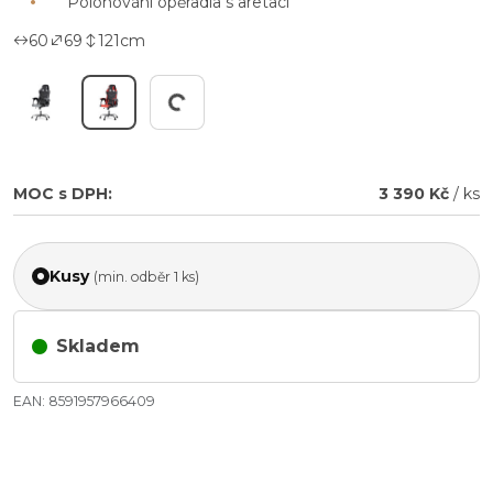
Polohování opěradla s aretací
60
69
121
cm
Pracuji...
MOC s DPH:
3 390 Kč
/ ks
Kusy
(min. odběr 1 ks)
Skladem
EAN: 8591957966409