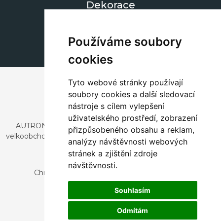
Dekorace
+420 311 604 182
dekorace@autronic.cz
Používáme soubory
cookies
Tyto webové stránky používají
soubory cookies a další sledovací
nástroje s cílem vylepšení
uživatelského prostředí, zobrazení
AUTRONIC, s.r.o. je společnost zabývající se dovozem a
přizpůsobeného obsahu a reklam,
velkoobchodním prodejem designového i stylového nábytku
analýzy návštěvnosti webových
a dekorací.
stránek a zjištění zdroje
Česká republika
návštěvnosti.
Chrustenice 270, 267 12 Loděnice u Berouna
Slovensko
Souhlasím
Nová 366, 032 02 Závažná Poruba
Odmítám