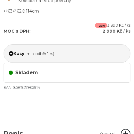
Kolečka na tvrdé povrchy
63
62
114
cm
3 890 Kč / ks
- 23%
MOC s DPH:
2 990 Kč
/ ks
Kusy
(min. odběr 1 ks)
Skladem
EAN: 8591957965914
Popis
Zobrazit