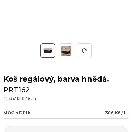
Pracuji...
Koš regálový, barva hnědá.
PRT162
33
15
23
cm
MOC s DPH:
306 Kč
/ ks