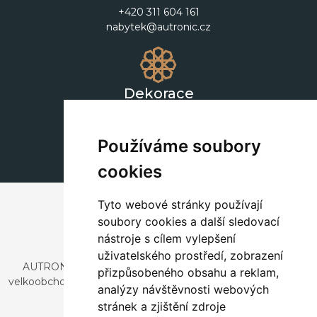
+420 311 604 161
nabytek@autronic.cz
Dekorace
+420 311 604 182
dekorace@autronic.cz
Používáme soubory
cookies
Tyto webové stránky používají
soubory cookies a další sledovací
nástroje s cílem vylepšení
uživatelského prostředí, zobrazení
AUTRONIC, s.r.o. je společnost zabývající se dovozem a
přizpůsobeného obsahu a reklam,
velkoobchodním prodejem designového i stylového nábytku
analýzy návštěvnosti webových
a dekorací.
stránek a zjištění zdroje