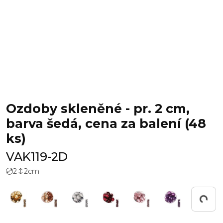
Ozdoby skleněné - pr. 2 cm,
barva šedá, cena za balení (48
ks)
VAK119-2D
2
2
cm
Pracuji...