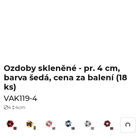
Ozdoby skleněné - pr. 4 cm,
barva šedá, cena za balení (18
ks)
VAK119-4
4
4
cm
Pracuji...