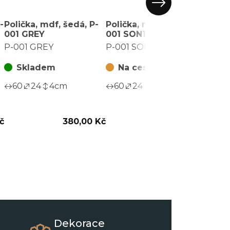
-
Polička, mdf, šedá, P-
Polička, mdf, hnědá, P-
Polič
001 GREY
001 SON1
001 
P-001 GREY
P-001 SON1
P-00
Skladem
Na cestě
Na
60
24
4
cm
60
24
4
cm
60
č
380,00 Kč
280,00 Kč
Dekorace