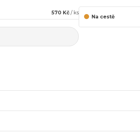
570 Kč
/ ks
Na cestě