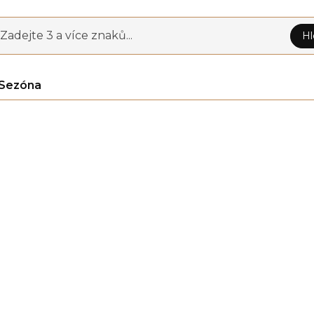
Zadejte 3 a více znaků...
Hl
Sezóna