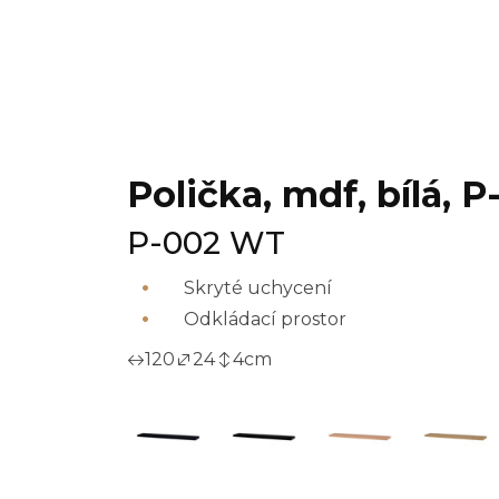
Polička, mdf, bílá, 
P-002 WT
Skryté uchycení
Odkládací prostor
120
24
4
cm