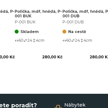
ědá, P-
Polička, mdf, hnědá, P-
Polička, mdf, hnědá, P
001 BUK
001 DUB
P-001 BUK
P-001 DUB
Skladem
Na cestě
60
24
4
cm
60
24
4
cm
0,00 Kč
280,00 Kč
280,00 K
ete poradit?
Nábytek