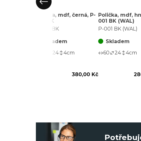
Polička, mdf, černá, P-
Polička, mdf, hn
001 BK
001 BK (WAL)
P-001 BK
P-001 BK (WAL)
Skladem
Skladem
60
24
4
cm
60
24
4
cm
380,00 Kč
28
Potřebuj