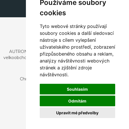
Používáme soubory
cookies
Tyto webové stránky používají
soubory cookies a další sledovací
nástroje s cílem vylepšení
uživatelského prostředí, zobrazení
AUTRONIC, s.r.o. je společnost zabývající se dovozem a
přizpůsobeného obsahu a reklam,
velkoobchodním prodejem designového i stylového nábytku
analýzy návštěvnosti webových
a dekorací.
stránek a zjištění zdroje
Česká republika
návštěvnosti.
Chrustenice 270, 267 12 Loděnice u Berouna
Slovensko
Souhlasím
Nová 366, 032 02 Závažná Poruba
Odmítám
Upravit mé předvolby