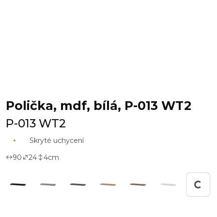
Polička, mdf, bílá, P-013 WT2
P-013 WT2
Skryté uchycení
90
24
4
cm
Pracuji...