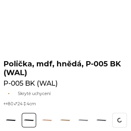
Polička, mdf, hnědá, P-005 BK
(WAL)
P-005 BK (WAL)
Skryté uchycení
80
24
4
cm
Pracuji...