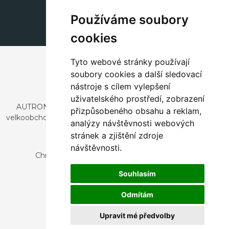
dekorace@autronic.cz
Používáme soubory
cookies
Tyto webové stránky používají
soubory cookies a další sledovací
nástroje s cílem vylepšení
uživatelského prostředí, zobrazení
AUTRONIC, s.r.o. je společnost zabývající se dovozem a
přizpůsobeného obsahu a reklam,
velkoobchodním prodejem designového i stylového nábytku
analýzy návštěvnosti webových
a dekorací.
stránek a zjištění zdroje
Česká republika
návštěvnosti.
Chrustenice 270, 267 12 Loděnice u Berouna
Slovensko
Souhlasím
Nová 366, 032 02 Závažná Poruba
Odmítám
Upravit mé předvolby