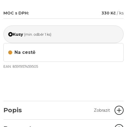
MOC s DPH:
330 Kč
/ ks
Kusy
(min. odběr 1 ks)
Na cestě
EAN: 8591957459505
Popis
Zobrazit